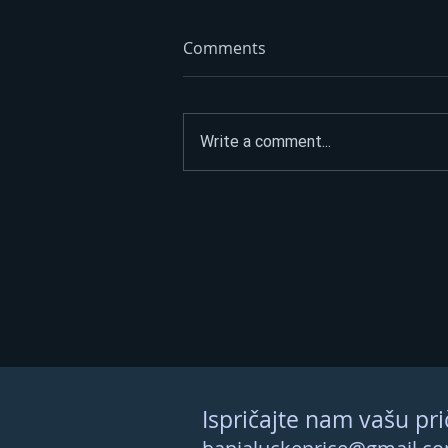
Comments
Write a comment...
HAOS NA GRANICAMA OD
RANOG JUTRA Kolone na
brojnim prelazima, evo gdje
se najviše čeka
Ispričajte nam vašu pri