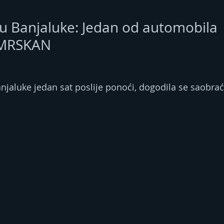
u Banjaluke: Jedan od automobila
MRSKAN
jaluke jedan sat poslije ponoći, dogodila se saobrać