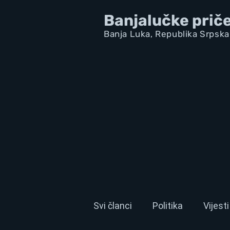
Banjalučke prič
Banja Luka,
Republik
a Srpska
Svi članci
Politika
Vijesti