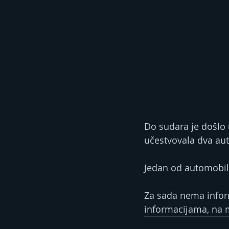
Do sudara je došlo
učestvovala dva au
Jedan od automobil
Za sada nema infor
informacijama, na mj