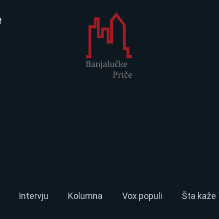
e
Intervju
Kolumna
Vox populi
Šta kaže 