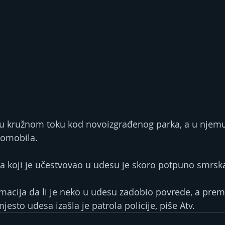
 u kružnom toku kod novoizgrađenog parka, a u njemu
tomobila.
a koji je učestvovao u udesu je skoro potpuno smrsk
macija da li je neko u udesu zadobio povrede, a pre
esto udesa izašla je patrola policije, piše Atv.