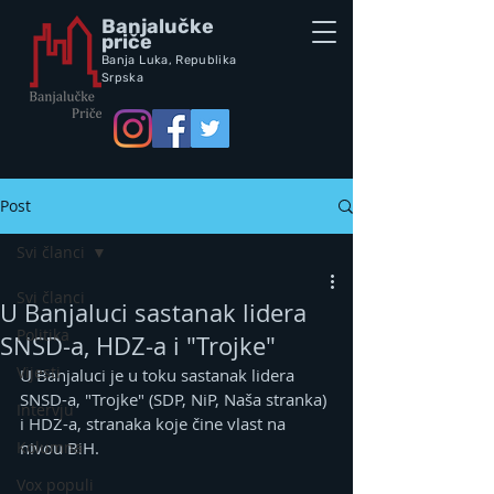
Banjalučke
priče
Banja Luka,
Republik
a
Srpska
Post
Svi članci
Svi članci
U Banjaluci sastanak lidera
Politika
SNSD-a, HDZ-a i "Trojke"
Vijesti
U Banjaluci je u toku sastanak lidera 
SNSD-a, "Trojke" (SDP, NiP, Naša stranka) 
Intervju
i HDZ-a, stranaka koje čine vlast na 
Kolumna
nivou BiH.
Vox populi