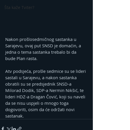
Šta kaže Tviter?
Nakon prošlosedmičnog sastanka u 
Sarajevu, ovaj put SNSD je domaćin, a 
jedna o tema sastanka trebalo bi da 
bude Plan rasta.
Atv podsjeća, prošle sedmice su se lideri 
sastali u Sarajevu, a nakon sastanka 
obratili su se predsjednik SNSD-a 
Milorad Dodik, SDP-a Nermin Nikšić, te 
lideri HDZ-a Dragan Čović, koji su naveli 
da se nisu uspjeli o mnogo toga 
dogovoriti, osim da će održati novi 
sastanak.