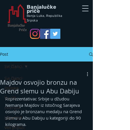
Banjalučke
priče
Banja Luka,
Republik
a
Srpska
Post
Svi članci
Svi članci
Majdov osvojio bronzu na
Politika
Grend slemu u Abu Dabiju
Vijesti
Reprezentativac Srbije u džudou 
Nemanja Majdov iz Istočnog Sarajeva 
Intervju
osvojio je bronzanu medalju na Grend 
Kolumna
slemu u Abu Dabiju u kategoriji do 90 
kilograma.
Vox populi