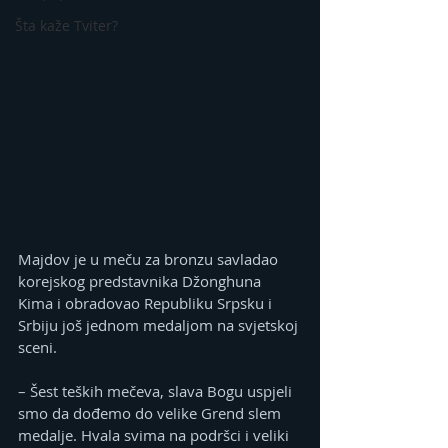
Šta kaže Tviter?
Majdov je u meču za bronzu savladao 
korejskog predstavnika Džonghuna 
Kima i obradovao Republiku Srpsku i 
Srbiju još jednom medaljom na svjetskoj 
sceni.
– Šest teških mečeva, slava Bogu uspjeli 
smo da dođemo do velike Grend slem 
medalje. Hvala svima na podršci i veliki 