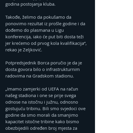
godina postojanja kluba. 
Takođe, želimo da pokušamo da 
ponovimo rezultat iz prošle godine i da 
dođemo do plasmana u Ligu 
konferencija, iako će put biti dosta teži 
jer krećemo od prvog kola kvalifikacija“, 
rekao je Zeljković.
Potpredsjednik Borca poručio je da je 
dosta govora bilo o infrastrukturnim 
radovima na Gradskom stadionu. 
„Imamo zamjerki od UЕFA na račun 
našeg stadiona i one se prije svega 
odnose na istočnu i južnu, odnosno 
gostujuću tribinu. Bili smo svjedoci ove 
godine da smo morali da smanjimo 
kapacitet istočne tribine kako bismo 
obezbijedili određen broj mjesta za 