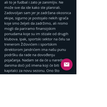
ali to je fudbal i zato je zanimljiv. Ne 
može sve da ide kako ste planirali. 
Zadovoljan sam jer je zadržana okosnica 
ekipe, sigurno je postojalo nekih igrača 
koje smo željeli da zadržimo, ali nismo 
mogli da pariramo finansijskim 
ponudama koje su im stizale od drugih 
klubova. Ipak, sportski sektor na čelu sa 
trenerom Žižovićem i sportskim 
direktorom Jandrićem ima našu punu 
podršku da rade na dovođenju 
pojačanja. Nadam se da će u narednim 
danima doći još imena koji će biti 
kapitalci za novu sezonu. Ono što 
javnost treba da zna jeste da je prelazni 
rok tek počeo, sami igrači razmišljaju o 
ponudama i žele da izaberu najbolju 
sredinu za sebe. Ponavljam, sportski 
sektor uveliko radi na tome, postoji 
određen broj igrača koji su nam 