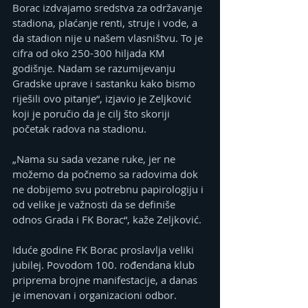
Borac izdvajamo sredstva za održavanje 
stadiona, plaćanje renti, struje i vode, a 
da stadion nije u našem vlasništvu. To je 
cifra od oko 250-300 hiljada KM 
godišnje. Nadam se razumijevanju 
Gradske uprave i sastanku kako bismo 
riješili ovo pitanje“, izjavio je Zeljković 
koji je poručio da je cilj što skoriji 
početak radova na stadionu. 
„Nama su sada vezane ruke, jer ne 
možemo da počnemo sa radovima dok 
ne dobijemo svu potrebnu papirologiju i 
od velike je važnosti da se definiše 
odnos Grada i FK Borac“, kaže Zeljković. 
Iduće godine FK Borac proslavlja veliki 
jubilej. Povodom 100. rođendana klub 
priprema brojne manifestacije, a danas 
je imenovan i organizacioni odbor. 