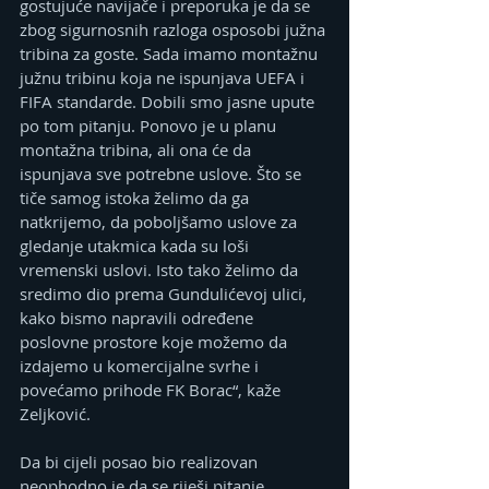
gostujuće navijače i preporuka je da se 
zbog sigurnosnih razloga osposobi južna 
tribina za goste. Sada imamo montažnu 
južnu tribinu koja ne ispunjava UЕFA i 
FIFA standarde. Dobili smo jasne upute 
po tom pitanju. Ponovo je u planu 
montažna tribina, ali ona će da 
ispunjava sve potrebne uslove. Što se 
tiče samog istoka želimo da ga 
natkrijemo, da poboljšamo uslove za 
gledanje utakmica kada su loši 
vremenski uslovi. Isto tako želimo da 
sredimo dio prema Gundulićevoj ulici, 
kako bismo napravili određene 
poslovne prostore koje možemo da 
izdajemo u komercijalne svrhe i 
povećamo prihode FK Borac“, kaže 
Zeljković. 
Da bi cijeli posao bio realizovan 
neophodno je da se riješi pitanje 