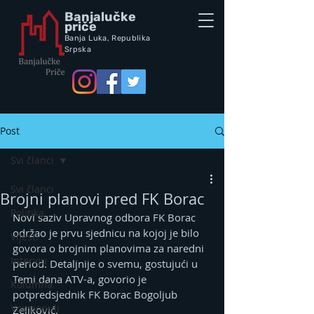
Banjalučke
priče
Banja Luka,
Republik
a
Srpska
Post
Svi članci
Svi članci
Brojni planovi pred FK Borac
Politika
Novi saziv Upravnog odbora FK Borac 
održao je prvu sjednicu na kojoj je bilo 
Vijesti
govora o brojnim planovima za naredni 
Intervju
period. Detaljnije o svemu, gostujući u 
Temi dana ATV-a, govorio je 
Kolumna
potpredsjednik FK Borac Bogoljub 
Vox populi
Zeljković.