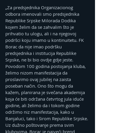
„Za predsjednika Organizacionog 
odbora imenovali smo predsjednika 
Republike Srpske Milorada Dodika 
kojem želim da se zahvalim što je 
prihvatio tu ulogu, ali i na njegovoj 
podršci koju imamo u kontinuitetu. FK 
Borac da nije imao podršku 
predsjednika i institucija Republike 
Srpske, ne bi bio ovdje gdje jeste. 
Povodom 100 godina postojanja kluba, 
želimo nizom manifestacija da 
proslavimo ovaj jubilej na zaista 
poseban način. Ono što mogu da 
kažem, planirana je svečana akademija 
koja će biti održana četvrtog jula iduće 
godine, ali želimo da i tokom godine 
održimo niz manifestacija, kako u 
Banjaluci, tako i širom Republike Srpske. 
Uz dužno poštovanje prema svim 
klubovima, Borac je najveći brend 