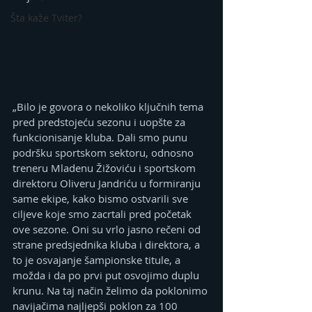
Šta kaže Tviter?
„Bilo je govora o nekoliko ključnih tema 
pred predstojeću sezonu i uopšte za 
funkcionisanje kluba. Dali smo punu 
podršku sportskom sektoru, odnosno 
treneru Mladenu Žižoviću i sportskom 
direktoru Oliveru Jandriću u formiranju 
same ekipe, kako bismo ostvarili sve 
ciljeve koje smo zacrtali pred početak 
ove sezone. Oni su vrlo jasno rečeni od 
strane predsjednika kluba i direktora, a 
to je osvajanje šampionske titule, a 
možda i da po prvi put osvojimo duplu 
krunu. Na taj način želimo da poklonimo 
navijačima najljepši poklon za 100 