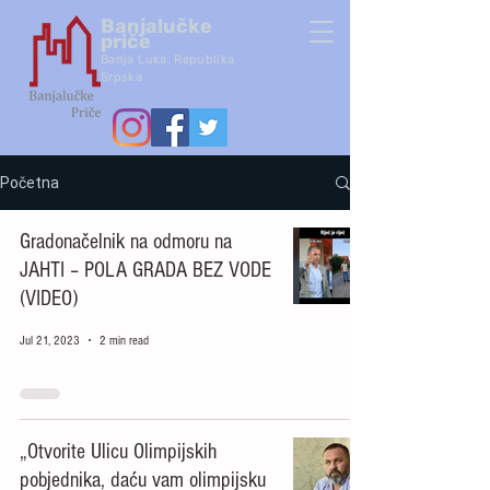
Banjalučke
priče
Banja Luka,
Republik
a
Srpska
Početna
Gradonačelnik na odmoru na
JAHTI – POLA GRADA BEZ VODE
(VIDEO)
Jul 21, 2023
2 min read
„Otvorite Ulicu Olimpijskih
pobjednika, daću vam olimpijsku