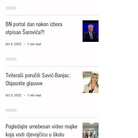
BN portal dan nakon izbora
otpisao Šarovića?!
Oct 6, 2022
1 min read
Tviteraši poručili Savić-Banjac:
Objasnite glasove
Oct 5, 2022
1 min read
Pogledajte urnebesan video majke
koja vodi djevojčicu u školu