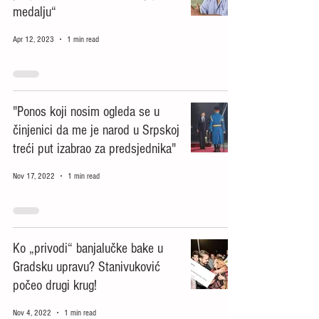
medalju“
Apr 12, 2023
1 min read
"Ponos koji nosim ogleda se u
činjenici da me je narod u Srpskoj
treći put izabrao za predsjednika"
Nov 17, 2022
1 min read
Ko „privodi“ banjalučke bake u
Gradsku upravu? Stanivuković
počeo drugi krug!
Nov 4, 2022
1 min read