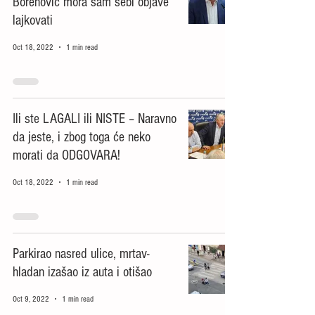
Borenović mora sam sebi objave
lajkovati
Oct 18, 2022
1 min read
Ili ste LAGALI ili NISTE – Naravno
da jeste, i zbog toga će neko
morati da ODGOVARA!
Oct 18, 2022
1 min read
Parkirao nasred ulice, mrtav-
hladan izašao iz auta i otišao
Oct 9, 2022
1 min read