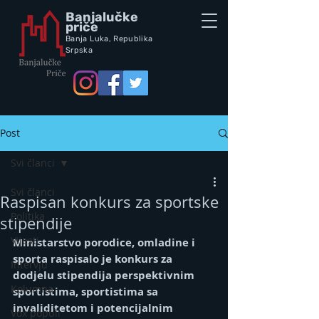
Banjalučke
priče
Banja Luka,
Republik
a
Srpska
Post
Svi članci
Svi članci
Raspisan konkurs za sportske
Politika
stipendije
Vijesti
Ministarstvo porodice, omladine i 
sporta raspisalo je konkurs za 
Intervju
dodjelu stipendija perspektivnim 
Kolumna
sportistima, sportistima sa 
invaliditetom i potencijalnim 
Vox populi