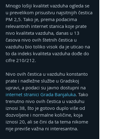
Mnogo lošiji kvalitet vazduha ogleda se 
u prevelikom prisustvu najsitnijih čestica 
PM 2,5. Tako je, prema podacima 
relevantnih internet stanica koje prate 
nivo kvaliteta vazduha, danas u 13 
časova nivo ovih štetnih čestica u 
vazduhu bio toliko visok da je uticao na 
to da indeks kvaliteta vazduha dođe do 
cifre 210/212.
Nivo ovih čestica u vazduhu konstanto 
prate i nadležne službe u Gradskoj 
upravi, a podaci su javno dostupni na 
internet stranici Grada Banjaluka
. Tako 
trenutno nivo ovih čestica u vazduhu 
iznosi 38, što je gotovo duplo više od 
dozvoljene i normalne količine, koja 
iznosi 20, ali se čini da ta tema nikome 
nije previše važna ni interesantna.