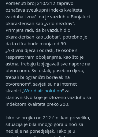
Pomenuti broj 210/212 zapravo 
označava sveukupni indeks kvaliteta 
vazduha i znači da je vazduh u Banjaluci 
okarakterisan kao „vrlo nezdrav“. 
Primjera radi, da bi vazduh dio 
okarakterisan kao „dobar“, potrebno je 
da ta cifra bude manja od 50.
„Aktivna djeca i odrasli, te osobe s 
respiratornim oboljenjima, kao što je 
astma, trebaju izbjegavati sve napore na 
otvorenom. Svi ostali, posebno djeca, 
trebali bi ograničiti boravak na 
otvorenom“, savjeti su na internet 
stranici „
World air polution
“ za 
stanovništvo koje je izloženo vazduhu sa 
indeksom kvaliteta preko 200.
Iako se brojka od 212 čini kao prevelika, 
situacija je bila mnogo gora u noći sa 
nedjelje na ponedjeljak. Tako je u 