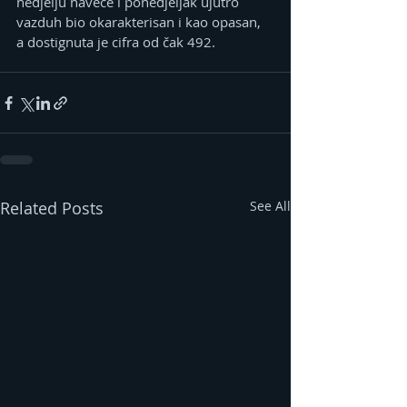
nedjelju naveče i ponedjeljak ujutro 
vazduh bio okarakterisan i kao opasan, 
a dostignuta je cifra od čak 492.
Related Posts
See All