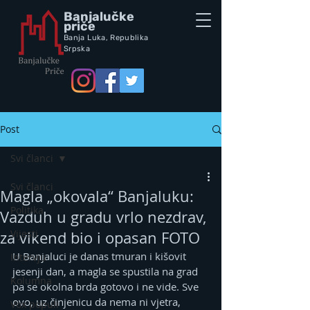
Banjalučke
priče
Banja Luka,
Republik
a
Srpska
Post
Svi članci
Svi članci
Magla „okovala“ Banjaluku:
Politika
Vazduh u gradu vrlo nezdrav,
Vijesti
za vikend bio i opasan FOTO
U Banjaluci je danas tmuran i kišovit 
Intervju
jesenji dan, a magla se spustila na grad 
Kolumna
pa se okolna brda gotovo i ne vide. Sve 
ovo, uz činjenicu da nema ni vjetra, 
Vox populi