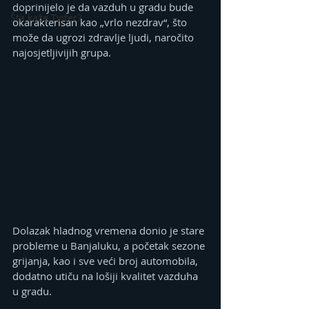
doprinijelo je da vazduh u gradu bude 
Šta kaže Tviter?
okarakterisan kao „vrlo nezdrav“, što 
može da ugrozi zdravlje ljudi, naročito 
najosjetljivijih grupa.
Dolazak hladnog vremena donio je stare 
probleme u Banjaluku, a početak sezone 
grijanja, kao i sve veći broj automobila, 
dodatno utiču na lošiji kvalitet vazduha 
u gradu.