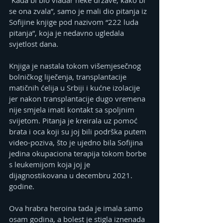
se ona zvala”, samo je mali dio pitanja iz 
Sofijine knjige pod nazivom “222 luda 
pitanja”, koja je nedavno ugledala 
svjetlost dana.
Knjiga je nastala tokom višemjesečnog 
bolničkog liječenja, transplantacije 
matičnih ćelija u Srbiji i kućne izolacije 
jer nakon transplantacije dugo vremena 
nije smjela imati kontakt sa spoljnim 
svijetom. Pitanja je kreirala uz pomoć 
brata i oca koji su joj bili podrška putem 
video-poziva, što je ujedno bila Sofijina 
jedina okupaciona terapija tokom borbe 
s leukemijom koja joj je 
dijagnostikovana u decembru 2021. 
godine.
Ova hrabra heroina tada je imala samo 
osam godina, a bolest je stigla iznenada 