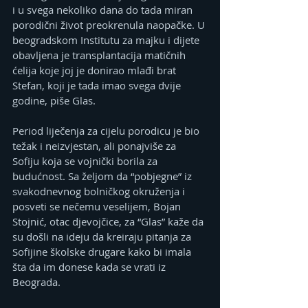
i u svega nekoliko dana do tada miran 
porodični život preokrenula naopačke. U 
beogradskom Institutu za majku i dijete 
obavljena je transplantacija matičnih 
ćelija koje joj je donirao mlađi brat 
Stefan, koji je tada imao svega dvije 
godine, piše Glas.
Period liječenja za cijelu porodicu je bio 
težak i neizvjestan, ali ponajviše za 
Sofiju koja se vojnički borila za 
budućnost. Sa željom da “pobjegne” iz 
svakodnevnog bolničkog okruženja i 
posveti se nečemu veselijem, Bojan 
Stojnić, otac djevojčice, za “Glas” kaže da 
su došli na ideju da kreiraju pitanja za 
Sofijine školske drugare kako bi imala 
šta da im donese kada se vrati iz 
Beograda.