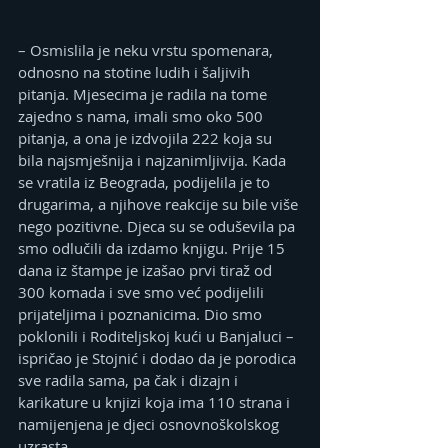
– Osmislila je neku vrstu spomenara, 
odnosno na stotine ludih i šaljivih 
pitanja. Mjesecima je radila na tome 
zajedno s nama, imali smo oko 500 
pitanja, a ona je izdvojila 222 koja su 
bila najsmješnija i najzanimljivija. Kada 
se vratila iz Beograda, podijelila je to 
drugarima, a njihove reakcije su bile više 
nego pozitivne. Djeca su se oduševila pa 
smo odlučili da izdamo knjigu. Prije 15 
dana iz štampe je izašao prvi tiraž od 
300 komada i sve smo već podijelili 
prijateljima i poznanicima. Dio smo 
poklonili i Roditeljskoj kući u Banjaluci – 
ispričao je Stojnić i dodao da je porodica 
sve radila sama, pa čak i dizajn i 
karikature u knjizi koja ima 110 strana i 
namijenjena je djeci osnovnoškolskog 
uzrasta.