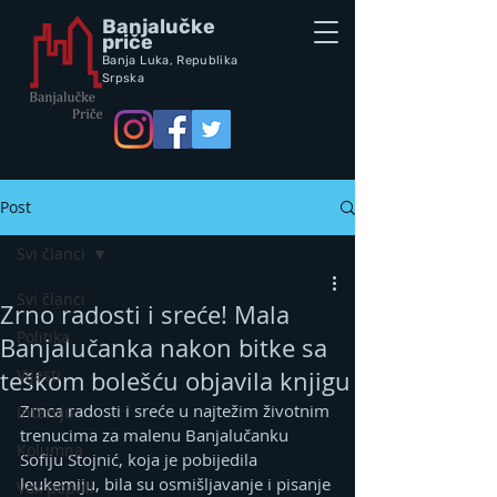
Banjalučke
priče
Banja Luka,
Republik
a
Srpska
Post
Svi članci
Svi članci
Zrno radosti i sreće! Mala
Politika
Banjalučanka nakon bitke sa
Vijesti
teškom bolešću objavila knjigu
Zrnca radosti i sreće u najtežim životnim 
Intervju
trenucima za malenu Banjalučanku 
Kolumna
Sofiju Stojnić, koja je pobijedila 
leukemiju, bila su osmišljavanje i pisanje 
Vox populi