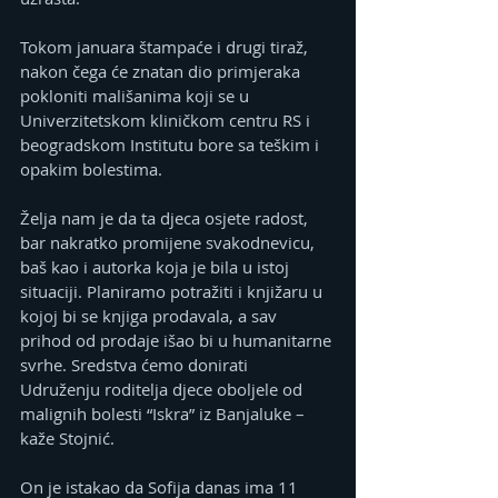
Tokom januara štampaće i drugi tiraž, 
nakon čega će znatan dio primjeraka 
pokloniti mališanima koji se u 
Univerzitetskom kliničkom centru RS i 
beogradskom Institutu bore sa teškim i 
opakim bolestima.
Želja nam je da ta djeca osjete radost, 
bar nakratko promijene svakodnevicu, 
baš kao i autorka koja je bila u istoj 
situaciji. Planiramo potražiti i knjižaru u 
kojoj bi se knjiga prodavala, a sav 
prihod od prodaje išao bi u humanitarne 
svrhe. Sredstva ćemo donirati 
Udruženju roditelja djece oboljele od 
malignih bolesti “Iskra” iz Banjaluke – 
kaže Stojnić.
On je istakao da Sofija danas ima 11 