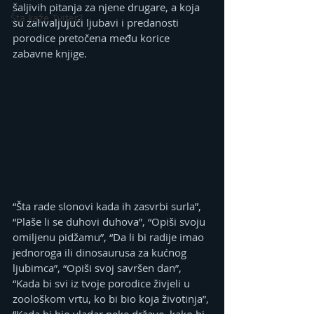
šaljivih pitanja za njene drugare, a koja 
Šta kaže Tviter?
su zahvaljujući ljubavi i predanosti 
porodice pretočena među korice 
zabavne knjige.
“Šta rade slonovi kada ih zasvrbi surla”, 
“Plaše li se duhovi duhova”, “Opiši svoju 
omiljenu pidžamu”, “Da li bi radije imao 
jednoroga ili dinosaurusa za kućnog 
ljubimca”, “Opiši svoj savršen dan”, 
“Kada bi svi iz tvoje porodice živjeli u 
zoološkom vrtu, ko bi bio koja životinja”, 
“Kada bi bio vladar neke države, kako bi 