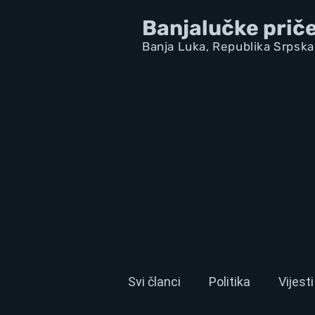
Banjalučke prič
Banja Luka,
Republik
a Srpska
Svi članci
Politika
Vijesti