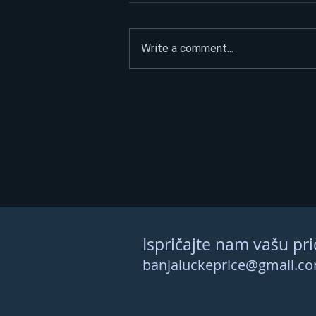
Write a comment...
ASFALTIRAO PUT DO
SPOMENIKA HEROJIMA, PA
POSLAO JASNU PORUKU:
“Narod nije na prodaju”
Ispričajte nam vašu pri
banjaluckeprice@gmail.c