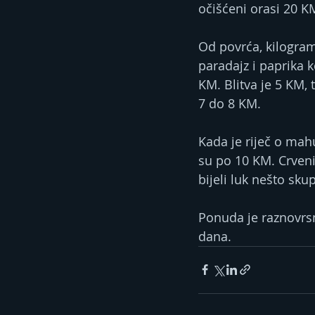
očišćeni orasi 20 KM
Od povrća, kilogram
paradajz i paprika 
KM. Blitva je 5 KM, 
7 do 8 KM.
Kada je riječ o mah
su po 10 KM. Crveni
bijeli luk nešto sku
Ponuda je raznovrs
dana.