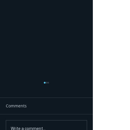
Comments
Ni nakon 90 dana nema
SUPRUGA UBIL
Write a comment...