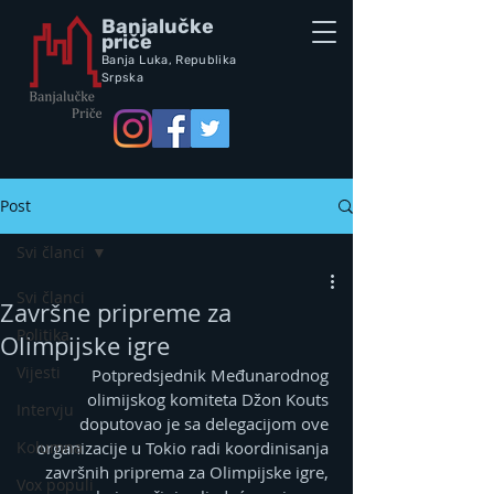
Banjalučke
priče
Banja Luka,
Republik
a
Srpska
Post
Svi članci
Svi članci
Završne pripreme za
Politika
Olimpijske igre
Vijesti
Potpredsjednik Međunarodnog 
olimijskog komiteta Džon Kouts 
Intervju
doputovao je sa delegacijom ove 
Kolumna
organizacije u Tokio radi koordinisanja 
završnih priprema za Olimpijske igre, 
Vox populi