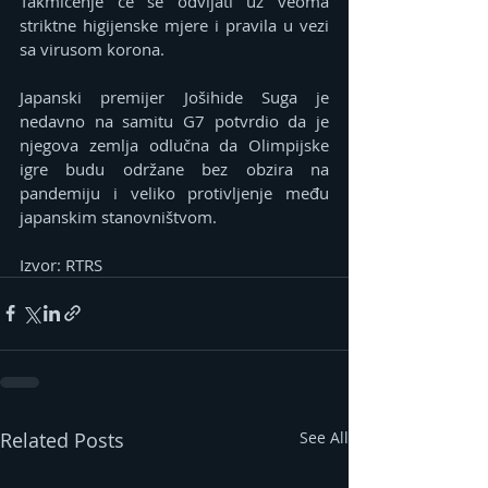
Takmičenje će se odvijati uz veoma 
striktne higijenske mjere i pravila u vezi 
sa virusom korona.
Јapanski premijer Јošihide Suga je 
nedavno na samitu G7 potvrdio da je 
njegova zemlja odlučna da Olimpijske 
igre budu održane bez obzira na 
pandemiju i veliko protivljenje među 
japanskim stanovništvom.
Izvor: RTRS
Related Posts
See All