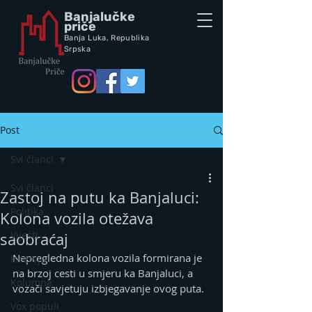
Banjalučke
priče
Banja Luka,
Republik
a
Srpska
Post
Svi članci
Svi članci
Zastoj na putu ka Banjaluci:
Politika
Kolona vozila otežava
Vijesti
saobraćaj
Nepregledna kolona vozila formirana je 
Intervju
na brzoj cesti u smjeru ka Banjaluci, a 
Kolumna
vozači savjetuju izbjegavanje ovog puta.
Vox populi