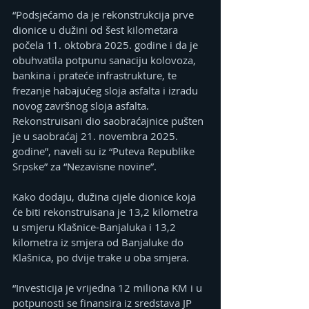
“Podsjećamo da je rekonstrukcija prve 
dionice u dužini od šest kilometara 
počela 11. oktobra 2025. godine i da je 
obuhvatila potpunu sanaciju kolovoza, 
bankina i prateće infrastrukture, te 
frezanje habajućeg sloja asfalta i izradu 
novog završnog sloja asfalta. 
Rekonstruisani dio saobraćajnice pušten 
je u saobraćaj 21. novembra 2025. 
godine”, naveli su iz “Puteva Republike 
Srpske” za “Nezavisne novine”.
Kako dodaju, dužina cijele dionice koja 
će biti rekonstruisana je 13,2 kilometra 
u smjeru Klašnice-Banjaluka i 13,2 
kilometra iz smjera od Banjaluke do 
Klašnica, po dvije trake u oba smjera.
“Investicija je vrijedna 12 miliona KM i u 
potpunosti se finansira iz sredstava JP 