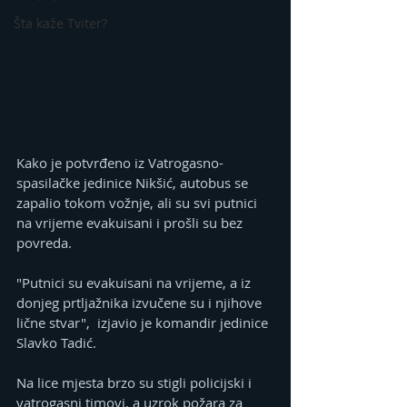
Šta kaže Tviter?
Kako je potvrđeno iz Vatrogasno-
spasilačke jedinice Nikšić, autobus se 
zapalio tokom vožnje, ali su svi putnici 
na vrijeme evakuisani i prošli su bez 
povreda.
"Putnici su evakuisani na vrijeme, a iz 
donjeg prtljažnika izvučene su i njihove 
lične stvar",  izjavio je komandir jedinice 
Slavko Tadić.
Na lice mjesta brzo su stigli policijski i 
vatrogasni timovi, a uzrok požara za 