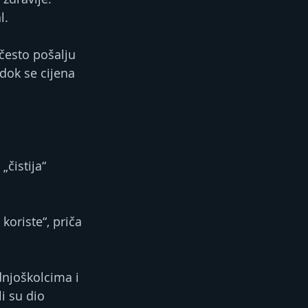
l.
često pošalju 
dok se cijena 
čistija“ 
oriste“, priča 
dnjoškolcima i 
i su dio 