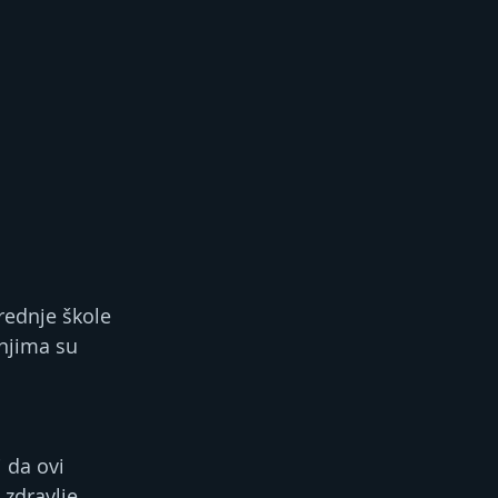
rednje škole 
 njima su 
 da ovi 
zdravlje. 