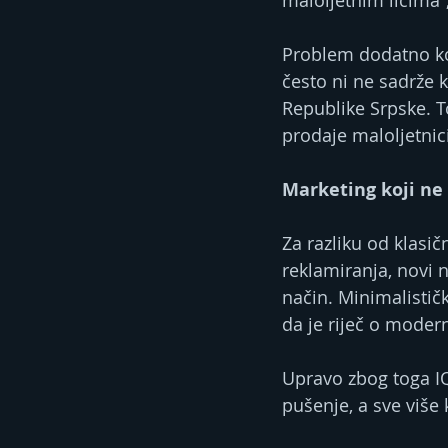
maloljetnim licima“
Problem dodatno kom
često ni ne sadrže 
Republike Srpske. To
prodaje maloljetni
Marketing koji ne
Za razliku od klasi
reklamiranja, novi 
način. Minimalistički
da je riječ o modern
Upravo zbog toga I
pušenje, a sve više