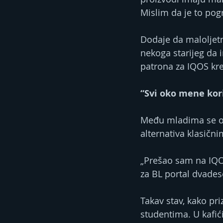
Mislim da je to pog
Dodaje da maloljet
nekoga starijeg da 
patrona za IQOS kre
“Svi oko mene kor
Među mladima se ovi
alternativa klasičn
„Prešao sam na IQOS
za BL portal dvades
Takav stav, kako pr
studentima. U kafići