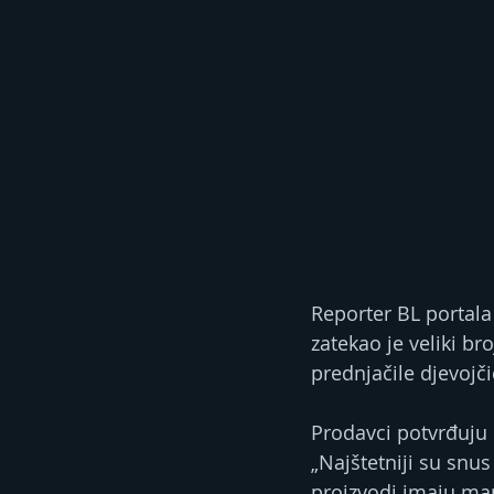
Reporter BL portala
zatekao je veliki b
prednjačile djevojči
Prodavci potvrđuju 
„Najštetniji su snus
proizvodi imaju manj