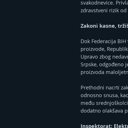
svakodnevice. Privl
zdravstveni rizik od
Zakoni kasne, trži
Dok Federacija BiH 
proizvode, Republik
Upravo zbog nedavn
Srpske, odgođeno je 
proizvoda maloljetni
Prethodni nacrti za
odnosno snusa, kao 
među srednjoškolcim
dodatno olakšava p
Inspektorat: Elekt