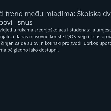
ći trend među mladima: Školska dv
jpovi i snus
idjeti u rukama srednjoškolaca i studenata, a umjest
anjaluci danas masovno koriste IQOS, vejp i snus proi
činjenica da su ovi nikotinski proizvodi, uprkos upoz
cima očigledno lako dostupni.