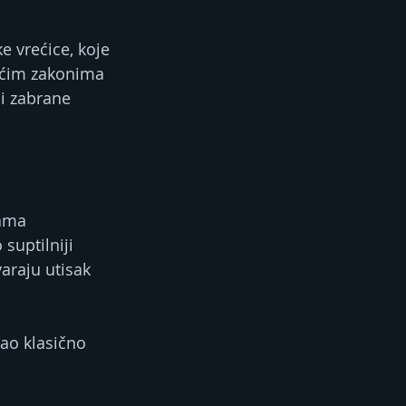
 vrećice, koje 
žećim zakonima 
ni zabrane 
ama 
suptilniji 
varaju utisak 
ao klasično 