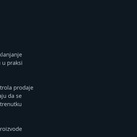
lanjanje 
 u praksi 
trola prodaje 
ju da se 
 trenutku 
proizvode 