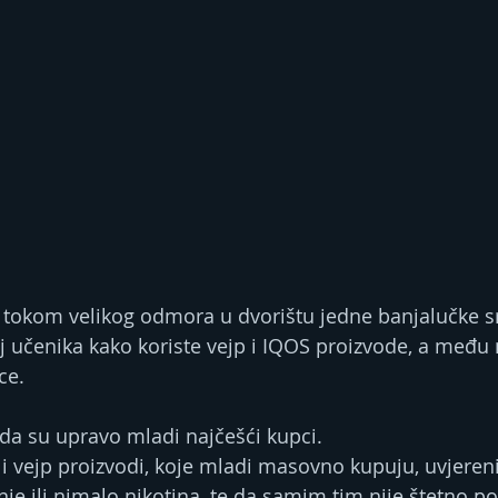
 tokom velikog odmora u dvorištu jedne banjalučke s
roj učenika kako koriste vejp i IQOS proizvode, a među
ce.
da su upravo mladi najčešći kupci.
 i vejp proizvodi, koje mladi masovno kupuju, uvjereni
e ili nimalo nikotina, te da samim tim nije štetno po 