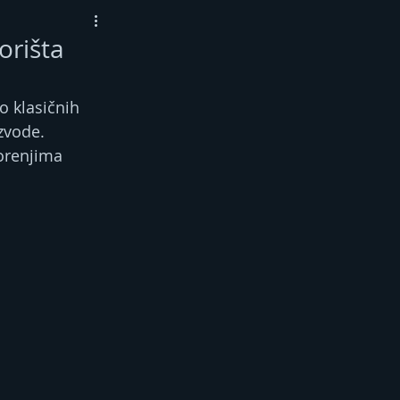
orišta
o klasičnih 
zvode. 
orenjima 