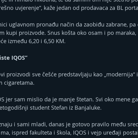
rešno uvjerenje“, kaže jedan od prodavaca za BL porta
nici uglavnom pronađu način da zaobiđu zabrane, pa 
im kupi proizvode. Snus košta oko osam i po maraka, 
će između 6,20 i 6,50 KM.
iste IQOS”
 proizvodi sve češće predstavljaju kao „modernija“ i „
im cigaretama.
 jer sam mislio da je manje štetan. Svi oko mene ga k
etogodišnji student Stefan iz Banjaluke.
iznaju i sami mladi, danas je gotovo pravilo među sre
ma, ispred fakulteta i škola, IQOS i vejp uređaji postal