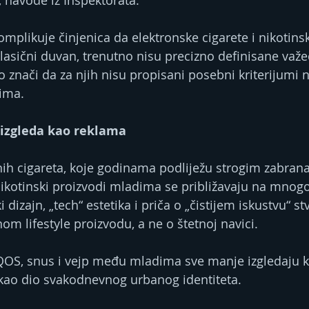
, navode iz Inspektorata.
plikuje činjenica da elektronske cigarete i nikotinske
klasični duvan, trenutno nisu precizno definisane va
 znači da za njih nisu propisani posebni kriterijumi 
cima.
 izgleda kao reklama
čnih cigareta, koje godinama podliježu strogim zabran
nikotinski proizvodi mladima se približavaju na mnogo 
 dizajn, „tech“ estetika i priča o „čistijem iskustvu“ st
om lifestyle proizvodu, a ne o štetnoj navici.
QOS, snus i vejp među mladima sve manje izgledaju k
 kao dio svakodnevnog urbanog identiteta.