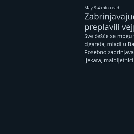
May 9
4 min read
Zabrinjavaju
preplavili ve
Sve češće se mogu v
cigareta, mladi u B
Posebno zabrinjava 
ljekara, maloljetni