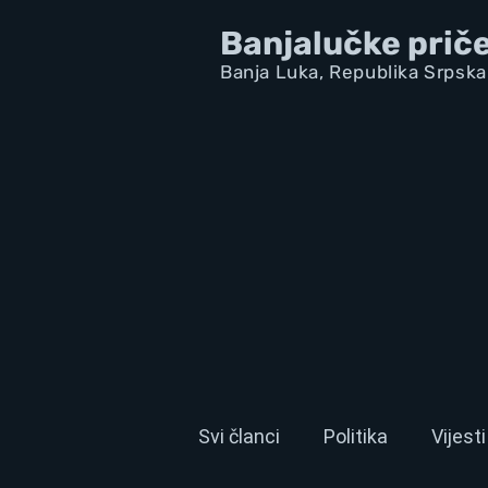
Banjalučke prič
Banja Luka,
Republik
a Srpska
Svi članci
Politika
Vijesti