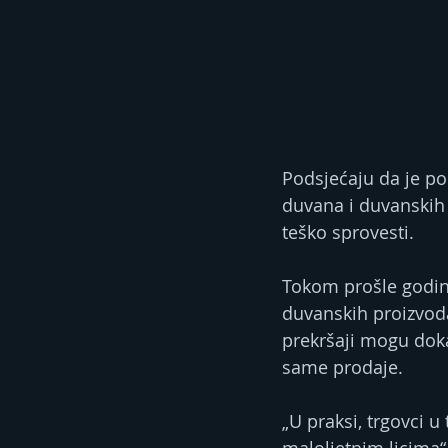
Podsjećaju da je p
duvana i duvanskih p
teško sprovesti.
Tokom prošle godine
duvanskih proizvoda
prekršaji mogu doka
same prodaje.
„U praksi, trgovci 