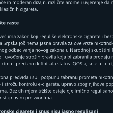
ače ih moderan dizajn, različite arome i uvjerenje da 
 klasičnih cigareta.
šte raste
već ima zakon koji reguliše elektronske cigarete i be
a Srpska još nema jasna pravila za ove vrste nikotinsk
og odbacivanja novog zakona u Narodnoj skupštini 
i uvođenje strožih pravila koja bi zabranila prodaju n
cima i precizno definisala status IQOS-a, snusa i e-ci
kona predviđali su i potpunu zabranu prometa nikotins
i strožu kontrolu e-cigareta, upravo zbog njihove pop
a. Bez tih mjera tržište ostaje djelimično regulisan
ristup ovim proizvodima.
ronske cigarete i snus nisu jasno regulisani