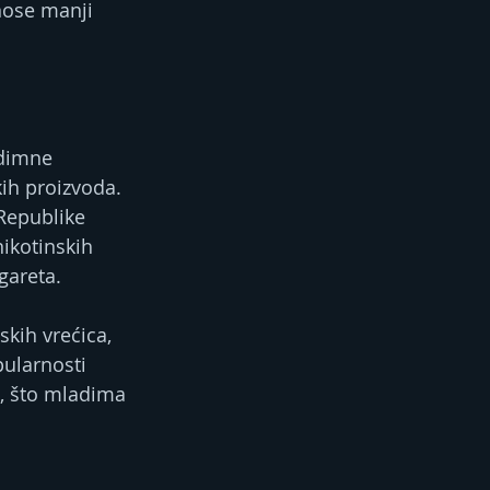
nose manji 
zdimne 
ih proizvoda. 
Republike 
ikotinskih 
gareta.
kih vrećica, 
ularnosti 
o, što mladima 