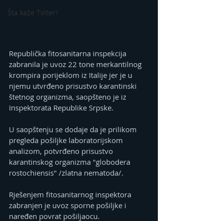
Šta kaže Tviter?
Republička fitosanitarna inspekcija 
zabranila je uvoz 22 tone merkantilnog 
krompira porijeklom iz Italije jer je u 
njemu utvrđeno prisustvo karantinski 
štetnog organizma, saopšteno je iz 
Inspektorata Republike Srpske.
U saopštenju se dodaje da je prilikom 
pregleda pošiljke laboratorijskom 
analizom, potvrđeno prisustvo 
karantinskog organizma "globodera 
rostochiensis" /zlatna nematoda/.
Rješenjem fitosanitarnog inspektora 
zabranjen je uvoz sporne pošiljke i 
naređen povrat pošiljaocu.