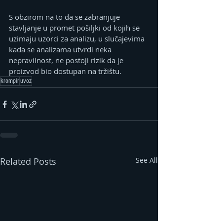
S obzirom na to da se zabranjuje 
stavljanje u promet pošiljki od kojih se 
uzimaju uzorci za analizu, u slučajevima 
kada se analizama utvrdi neka 
nepravilnost, ne postoji rizik da je 
proizvod bio dostupan na tržištu.
krompir
uvoz
Related Posts
See All