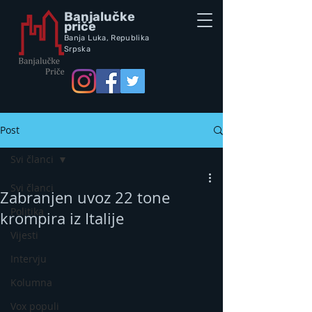
Banjalučke
priče
Banja Luka,
Republik
a
Srpska
Post
Svi članci
Svi članci
Zabranjen uvoz 22 tone
Politika
krompira iz Italije
Vijesti
Intervju
Kolumna
Vox populi