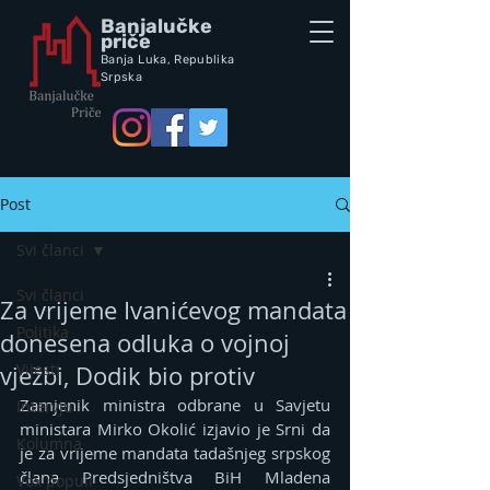
Banjalučke
priče
Banja Luka,
Republik
a
Srpska
Post
Svi članci
Svi članci
Za vrijeme Ivanićevog mandata
Politika
donesena odluka o vojnoj
Vijesti
vježbi, Dodik bio protiv
Zamjenik ministra odbrane u Savjetu 
Intervju
ministara Mirko Okolić izjavio je Srni da 
Kolumna
je za vrijeme mandata tadašnjeg srpskog 
člana Predsjedništva BiH Mladena 
Vox populi