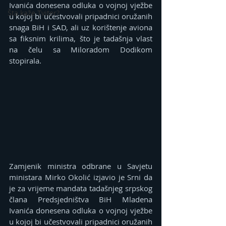
Ivanića donesena odluka o vojnoj vježbe 
Šta kaže Tviter?
u kojoj bi učestvovali pripadnici oružanih 
snaga BiH i SAD, ali uz korištenje aviona 
sa fiksnim krilima, što je tadašnja vlast 
na čelu sa Miloradom Dodikom 
stopirala.
Zamjenik ministra odbrane u Savjetu 
ministara Mirko Okolić izjavio je Srni da 
je za vrijeme mandata tadašnjeg srpskog 
člana Predsjedništva BiH Mladena 
Ivanića donesena odluka o vojnoj vježbe 
u kojoj bi učestvovali pripadnici oružanih 