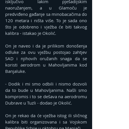
isključivo lakim pješadijskim 
naoružanjem, a u Glamoču je 
predviđeno gađanje sa minobacačima do 
120 metara i ništa više. To je sada ono 
što je odobreno i vježba će biti takvog 
kalibra - istakao je Okolić.
On je naveo i da je prilikom donošenja 
odluke za ovu vježbu postojao zahtjev 
SAD i njihovih oružanih snaga da se 
koristi aerodrom u Mahovljanima kod 
Banjaluke.
- Dodik i mi smo odbili i nismo dozvoli 
da to bude u Mahovljanima. Našli smo 
kompromis i to se dešava na aerodromu 
Dubrave u Tuzli - dodao je Okolić.
On je rekao da će vježba istog ili sličnog 
kalibra biti organizovana i sa Vojskom 
Republike Srbije u oktobru na Manjači.