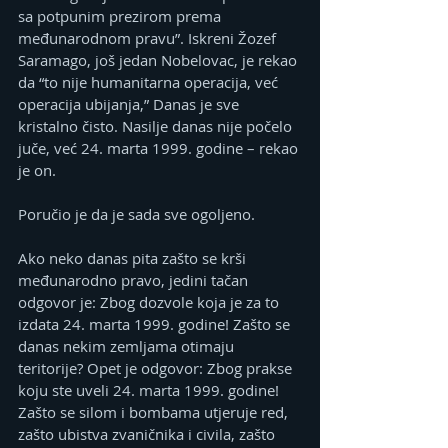
sa potpunim prezirom prema 
međunarodnom pravu”. Iskreni Žozef 
Saramago, još jedan Nobelovac, je rekao 
da “to nije humanitarna operacija, već 
operacija ubijanja,” Danas je sve 
kristalno čisto. Nasilje danas nije počelo 
juče, već 24. marta 1999. godine – rekao 
je on.
Poručio je da je sada sve ogoljeno.
Ako neko danas pita zašto se krši 
međunarodno pravo, jedini tačan 
odgovor je: Zbog dozvole koja je za to 
izdata 24. marta 1999. godine! Zašto se 
danas nekim zemljama otimaju 
teritorije? Opet je odgovor: Zbog prakse 
koju ste uveli 24. marta 1999. godine! 
Zašto se silom i bombama utjeruje red, 
zašto ubistva zvaničnika i civila, zašto 