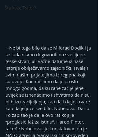
Šta kaže Tviter?
– Ne bi toga bilo da se Milorad Dodik i ja 
se tada nismo dogovorili da sve lijepe, 
teške stvari, ali važne datume iz naše 
istorije obilježavamo zajednički. Hvala i 
svim našim prijateljima iz regiona koji 
su ovdje. Kad mislimo da je prošlo 
mnogo godina, da su rane zacijeljene, 
uvijek se iznenadimo i shvatimo da nisu 
ni blizu zacijeljenja, kao da i dalje krvare 
kao da je juče sve bilo. Nobelovac Dario 
Fo zapisao je da je ovo rat koji je 
“proglasio laž za istinu”. Harod Pinter, 
takođe Nobelovac je konstatovao da je 
NATO agresija “varvarski čin sproveden 