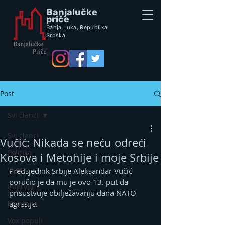
Banjalučke
priče
Banja Luka,
Republik
a
Srpska
Post
Svi članci
Svi članci
Vučić: Nikada se neću odreći
Politika
Kosova i Metohije i moje Srbije
Vijesti
Predsjednik Srbije Aleksandar Vučić 
poručio je da mu je ovo 13. put da 
Intervju
prisustvuje obilježavanju dana NATO 
Kolumna
agresije.
Vox populi