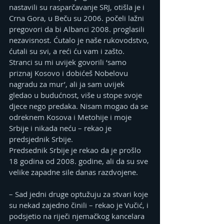
nastavili su rasparčavanje SRЈ, otišla je i 
Crna Gora, u Beču su 2006. počeli lažni 
pregovori da bi Albanci 2008. proglasili 
nezavisnost. Ćutalo je naše rukovodstvo, 
ćutali su svi, a reći ću vam i zašto. 
Stranci su mi uvijek govorili ‘samo 
priznaj Kosovo i dobićeš Nobelovu 
nagradu za mur’, ali ja sam uvijek 
gledao u budućnost, više u stope svoje 
djece nego predaka. Nisam mogao da se 
odreknem Kosova i Metohije i moje 
Srbije i nikada neću – rekao je 
predsjednik Srbije.
Predsednik Srbije je rekao da je prošlo 
18 godina od 2008. godine, ali da su sve 
velike zapadne sile danas razdvojene.
– Sad jedni druge optužuju za stvari koje 
su nekad zajedno činili – rekao je Vučić, i 
podsjetio na riječi njemačkog kancelara 