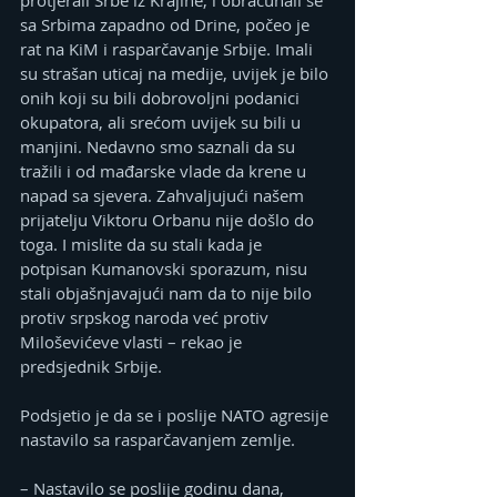
protjerali Srbe iz Krajine, i obračunali se 
sa Srbima zapadno od Drine, počeo je 
rat na KiM i rasparčavanje Srbije. Imali 
su strašan uticaj na medije, uvijek je bilo 
onih koji su bili dobrovoljni podanici 
okupatora, ali srećom uvijek su bili u 
manjini. Nedavno smo saznali da su 
tražili i od mađarske vlade da krene u 
napad sa sjevera. Zahvaljujući našem 
prijatelju Viktoru Orbanu nije došlo do 
toga. I mislite da su stali kada je 
potpisan Kumanovski sporazum, nisu 
stali objašnjavajući nam da to nije bilo 
protiv srpskog naroda već protiv 
Miloševićeve vlasti – rekao je 
predsjednik Srbije.
Podsjetio je da se i poslije NATO agresije 
nastavilo sa rasparčavanjem zemlje.
– Nastavilo se poslije godinu dana, 