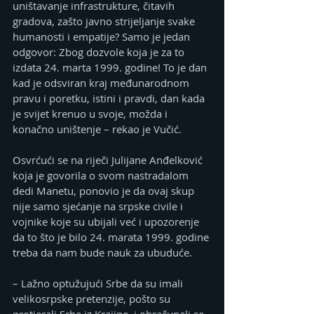
uništavanje infrastrukture, čitavih 
gradova, zašto javno strijeljanje svake 
humanosti i empatije? Samo je jedan 
odgovor: Zbog dozvole koja je za to 
izdata 24. marta 1999. godine! To je dan 
kad je odsviran kraj međunarodnom 
pravu i poretku, istini i pravdi, dan kada 
je svijet krenuo u svoje, možda i 
konačno uništenje – rekao je Vučić.
Osvrćući se na riječi Јulijane Anđelković 
koja je govorila o svom nastradalom 
dedi Manetu, ponovio je da ovaj skup 
nije samo sjećanje na srpske civile i 
vojnike koje su ubijali već i upozorenje 
da to što je bilo 24. marata 1999. godine 
treba da nam bude nauk za ubuduće.
– Lažno optužujući Srbe da su imali 
velikosrpske pretenzije, pošto su 