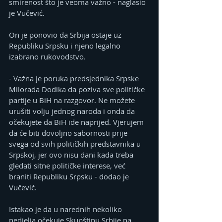
smirenost što je veoma važno - naglasio 
je Vučević.
On je ponovio da Srbija ostaje uz 
Republiku Srpsku i njeno legalno 
izabrano rukovodstvo. 
- Važna je poruka predsjednika Srpske 
Milorada Dodika da poziva sve političke 
partije u BiH na razgovor. Ne možete 
urušiti volju jednog naroda i onda da 
očekujete da BiH ide naprijed. Vjerujem 
da će biti dovoljno sabornosti prije 
svega od svih političkih predstavnika u 
Srpskoj, jer ovo nisu dani kada treba 
gledati sitne političke interese, već 
braniti Republiku Srpsku - dodao je 
Vučević. 
Istakao je da u narednih nekoliko 
nedjelja očekuje Skupštinu Srbije na 