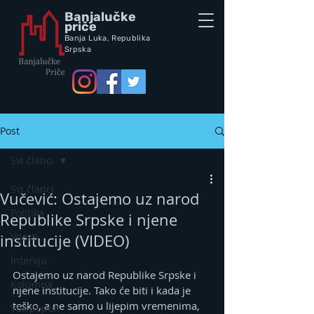
Banjalučke
priče
Banja Luka,
Republik
a
Srpska
Post
Svi članci
Svi članci
Vučević: Ostajemo uz narod
Politika
Republike Srpske i njene
Vijesti
institucije (VIDEO)
Intervju
Ostajemo uz narod Republike Srpske i 
Kolumna
njene institucije. Tako će biti i kada je 
teško, a ne samo u lijepim vremenima, 
Vox populi