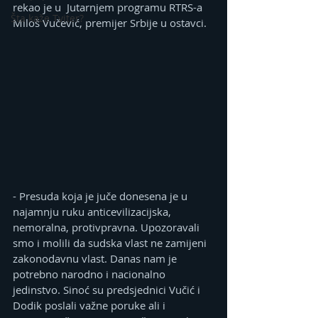
rekao je u  Јutarnjem programu RTRS-a 
Šta kaže Tviter?
Miloš Vučević, premijer Srbije u ostavci.
- Presuda koja je juče donesena je u 
najamnju ruku anticevilizacijska, 
nemoralna, protivpravna. Upozoravali 
smo i molili da sudska vlast ne zamijeni 
zakonodavnu vlast. Danas nam je 
potrebno narodno i nacionalno 
jedinstvo. Sinoć su predsjednici Vučić i 
Dodik poslali važne poruke ali i 