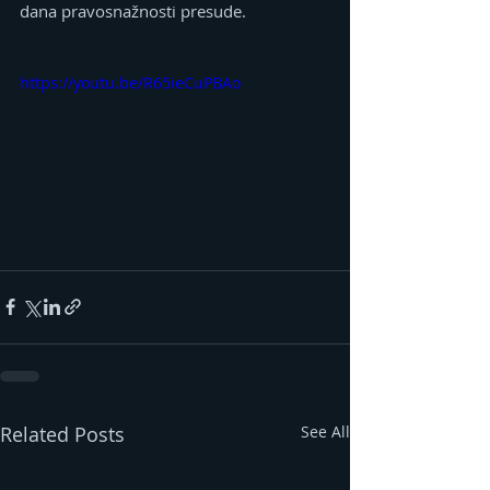
dana pravosnažnosti presude.
https://youtu.be/R65ieCuPBAo
Related Posts
See All