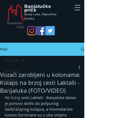
Banjalučke
priče
Banja Luka,
Republik
a
Srpska
Post
Svi članci
Svi članci
Vozači zarobljeni u kolonama:
Politika
Kolaps na brzoj cesti Laktaši -
Vijesti
Banjaluka (FOTO/VIDEO)
Na brzoj cesti Laktaši - Banjaluka danas 
Intervju
je ponovo došlo do potpunog 
Kolumna
saobraćajnog kolapsa, a kilometarske 
kolone formirane su u oba smjera.
Vox populi