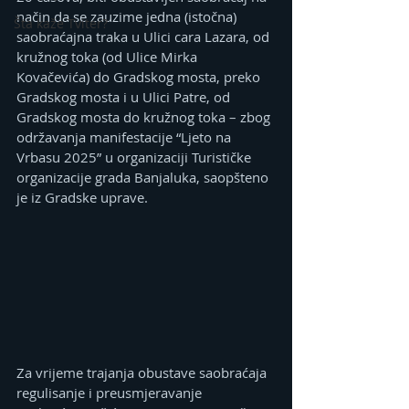
način da se zauzime jedna (istočna) 
Šta kaže Tviter?
saobraćajna traka u Ulici cara Lazara, od 
kružnog toka (od Ulice Mirka 
Kovačevića) do Gradskog mosta, preko 
Gradskog mosta i u Ulici Patre, od 
Gradskog mosta do kružnog toka – zbog 
održavanja manifestacije “Ljeto na 
Vrbasu 2025” u organizaciji Turističke 
organizacije grada Banjaluka, saopšteno 
je iz Gradske uprave.
Za vrijeme trajanja obustave saobraćaja 
regulisanje i preusmjeravanje 