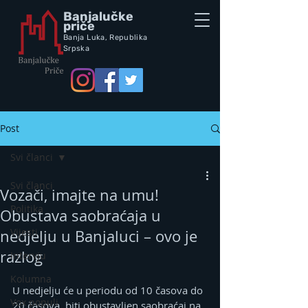
Banjalučke
priče
Banja Luka,
Republik
a
Srpska
Post
Svi članci
Svi članci
Vozači, imajte na umu!
Politika
Obustava saobraćaja u
Vijesti
nedjelju u Banjaluci – ovo je
razlog
Intervju
Kolumna
U nedjelju će u periodu od 10 časova do 
Vox populi
20 časova, biti obustavljen saobraćaj na 