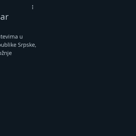
dar
utevima u 
ublike Srpske, 
ožnje 