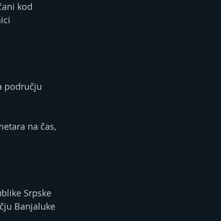
čani kod 
ici 
a području 
metara na čas, 
blike Srpske 
čju Banjaluke 