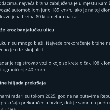
dacima, najveća brzina zabilježena je u mjestu Kami
 vozač automobilom jurio 185 km/h, iako je na toj dion
ozvoljena brzina 80 kilometara na čas.
že kroz banjalučku ulicu
uku nisu mnogo blaži. Najveće prekoračenje brzine n
eno je u Krfskoj ulici.
dar je registrovao vozilo koje se kretalo čak 108 kilo
iji ograničenje 40 km/h.
tine hiljada prekršaja
narni radari su tokom 2025. godine na putevima Repu
2 prekršaja prekoračenja brzine, dok je samo na podru
 slučaja.