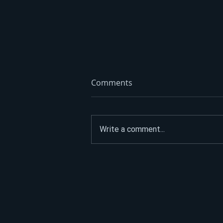
Comments
Write a comment...
Propao tender za parking u
Banjaluci: Grad nije našao
dobavljača FOTO