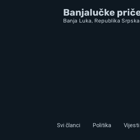
Banjalučke prič
Banja Luka,
Republik
a Srpska
Svi članci
Politika
Vijesti