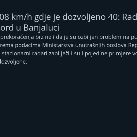
108 km/h gdje je dozvoljeno 40: Ra
kord u Banjaluci
 prekoračenja brzine i dalje su ozbiljan problem na p
Prema podacima Ministarstva unutrašnjih poslova Rep
tacionarni radari zabilježili su i pojedine primjere v
dozvoljene.