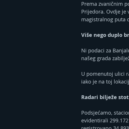
Prema zvaničnim po
Prijedora. Ovdje je
magistralnog puta d
Više nego duplo br
Ni podaci za Banjal
našeg grada zabiljež
U pomenutoj ulici ra
iako je na toj lokac
Radari bilježe sto
Podsjećamo, stacio
evidentirali 299.17
registrovano 34.893