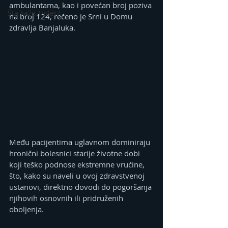
ambulantama, kao i povećan broj poziva 
Šta kaže Tviter?
na broj 124, rečeno je Srni u Domu 
zdravlja Banjaluka.
Među pacijentima uglavnom dominiraju 
hronični bolesnici starije životne dobi 
koji teško podnose ekstremne vrućine, 
što, kako su naveli u ovoj zdravstvenoj 
ustanovi, direktno dovodi do pogoršanja 
njihovih osnovnih ili pridruženih 
oboljenja.