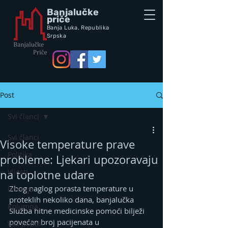
Banjalučke
priče
Banja Luka,
Republik
a
Srpska
Post
Svi članci
Svi članci
Visoke temperature prave
Politika
probleme: Ljekari upozoravaju
Vijesti
na toplotne udare
Zbog naglog porasta temperature u 
Intervju
proteklih nekoliko dana, banjalučka 
Kolumna
Služba hitne medicinske pomoći bilježi 
povećan broj pacijenata u 
Vox populi