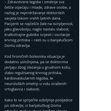
– Zdravstvene tegobe i smetnje sve 
češće osjećaju i mlade, zdrave osobe, a 
razlog je nepridržavanje doktorskih 
savjeta tokom vrelih ljetnih dana. 
Pacijenti se najčešće žale na iscrpljenost, 
jaku glavobolju, naglo nastalu slabost, 
kratkotrajne gubitke svijesti i oscilacije 
krvnog pritiska – rekli su u banjalučkom 
Domu zdravlja.
Kod hroničnih bolesnika situacija je 
dodatno usložnjena, pa se doktorima 
javljaju zbog stezanja u grudnom košu, 
slabo regulisanog krvnog pritiska, 
kardiovaskularnih tegoba, te 
neuroloških smetnji u vidu izraženih 
vrtoglavica i slabosti.
Kako bi se spriječile ozbiljnije posljedice 
po zdravlje, iz banjalučkog Doma 
zdravlja apeluju da se građani strogo 