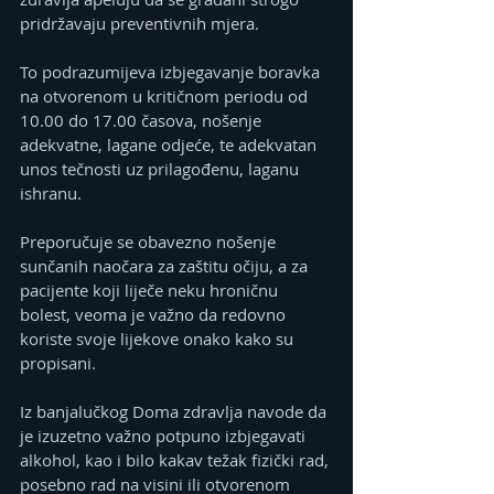
pridržavaju preventivnih mjera.
To podrazumijeva izbjegavanje boravka 
na otvorenom u kritičnom periodu od 
10.00 do 17.00 časova, nošenje 
adekvatne, lagane od‌jeće, te adekvatan 
unos tečnosti uz prilagođenu, laganu 
ishranu.
Preporučuje se obavezno nošenje 
sunčanih naočara za zaštitu očiju, a za 
pacijente koji liječe neku hroničnu 
bolest, veoma je važno da redovno 
koriste svoje lijekove onako kako su 
propisani.
Iz banjalučkog Doma zdravlja navode da 
je izuzetno važno potpuno izbjegavati 
alkohol, kao i bilo kakav težak fizički rad, 
posebno rad na visini ili otvorenom 