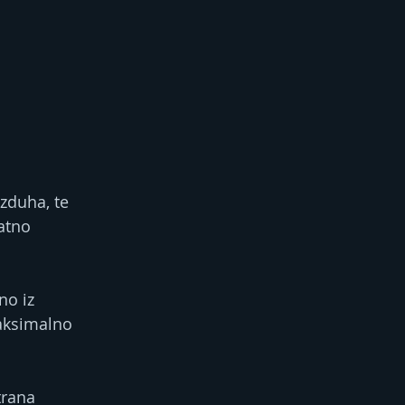
zduha, te 
atno 
no iz 
aksimalno 
trana 