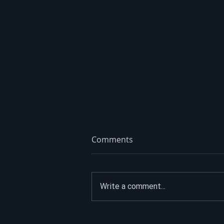
Comments
Write a comment...
Litar poskupio 70 feninga: