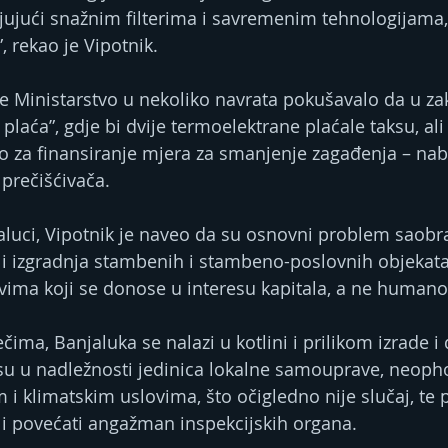
ljujući snažnim filterima i savremenim tehnologijama,
, rekao je Vipotnik.
je Ministarstvo u nekoliko navrata pokušavalo da u z
laća”, gdje bi dvije termoelektrane plaćale taksu, ali 
o za finansiranje mjera za smanjenje zagađenja – na
 prečišćivača.
jaluci, Vipotnik je naveo da su osnovni problem saobra
a i izgradnja stambenih i stambeno-poslovnih objekata
ima koji se donose u interesu kapitala, a ne humanog
ima, Banjaluka se nalazi u kotlini i prilikom izrade i
 su u nadležnosti jedinica lokalne samouprave, neopho
i klimatskim uslovima, što očigledno nije slučaj, te p
li i povećati angažman inspekcijskih organa.