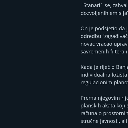
`Stanari` se, zahva
dozvoljenih emisija”
On je podsjetio da 
odredbu “zagađivač p
novac vraćao uprav
savremenih filtera i
Kada je riječ o Ban
individualna ložišt
regulacionim planov
Prema njegovim riječ
planskih akata koji
računa o prostornim 
stručne javnosti, a