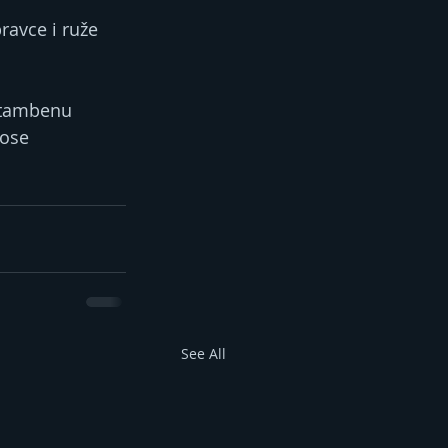
avce i ruže 
 stambenu 
nose 
See All