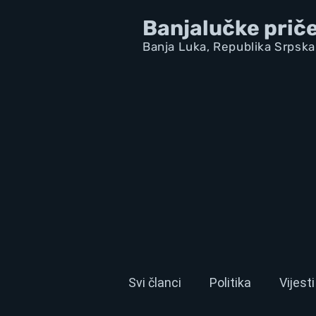
Banjalučke prič
Banja Luka,
Republik
a Srpska
Svi članci
Politika
Vijesti