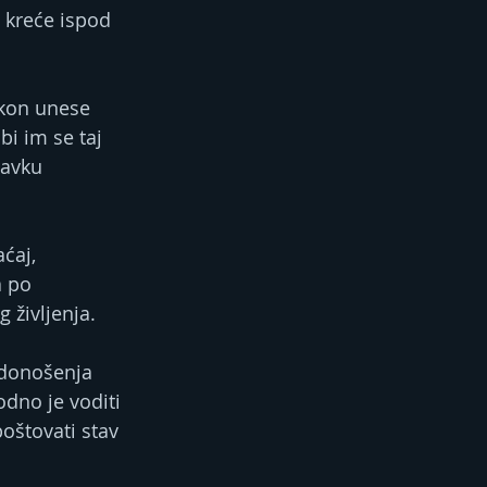
 kreće ispod 
akon unese 
bi im se taj 
bavku 
ćaj, 
 po 
 življenja.
 donošenja 
dno je voditi 
oštovati stav 