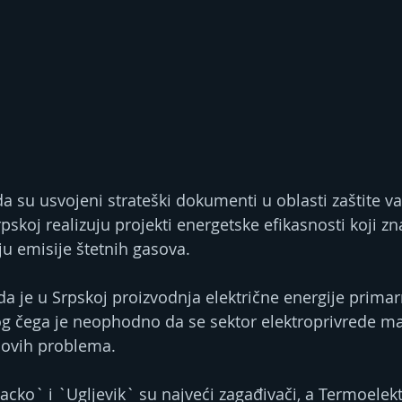
da su usvojeni strateški dokumenti u oblasti zaštite va
pskoj realizuju projekti energetske efikasnosti koji zn
u emisije štetnih gasova.
da je u Srpskoj proizvodnja električne energije primar
og čega je neophodno da se sektor elektroprivrede m
e ovih problema.
cko` i `Ugljevik` su najveći zagađivači, a Termoelek