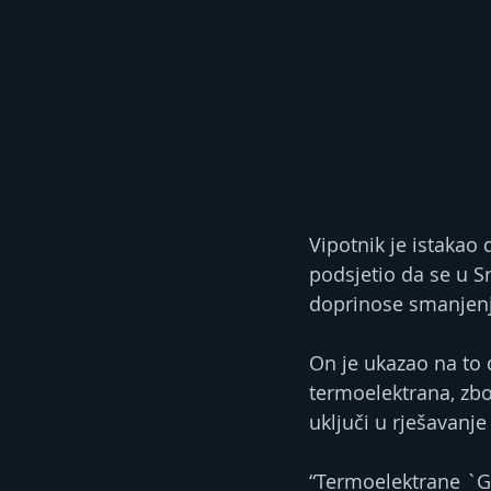
Vipotnik je istakao 
podsjetio da se u Sr
doprinose smanjenj
On je ukazao na to 
termoelektrana, zb
uključi u rješavanj
“Termoelektrane `Ga