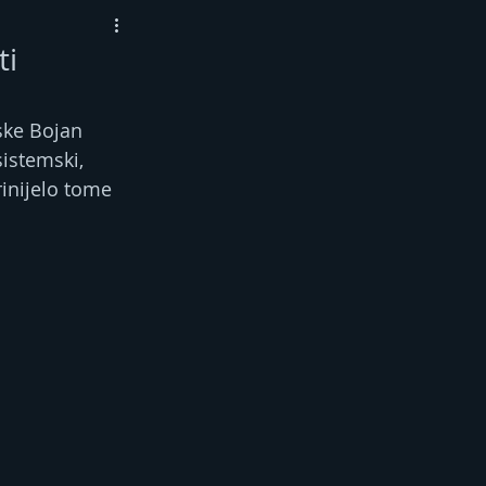
ti
ske Bojan 
istemski, 
rinijelo tome 