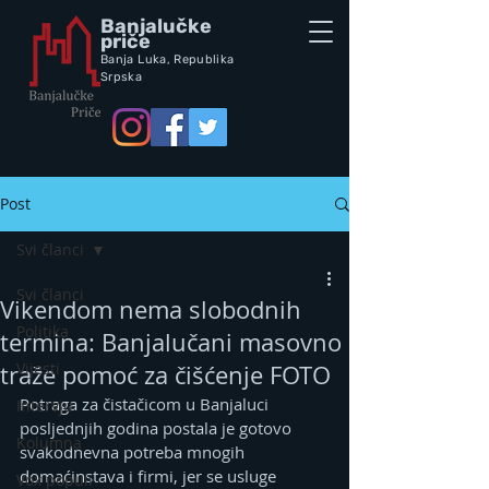
Banjalučke
priče
Banja Luka,
Republik
a
Srpska
Post
Svi članci
Svi članci
Vikendom nema slobodnih
Politika
termina: Banjalučani masovno
Vijesti
traže pomoć za čišćenje FOTO
Potraga za čistačicom u Banjaluci 
Intervju
posljednjih godina postala je gotovo 
Kolumna
svakodnevna potreba mnogih 
domaćinstava i firmi, jer se usluge 
Vox populi