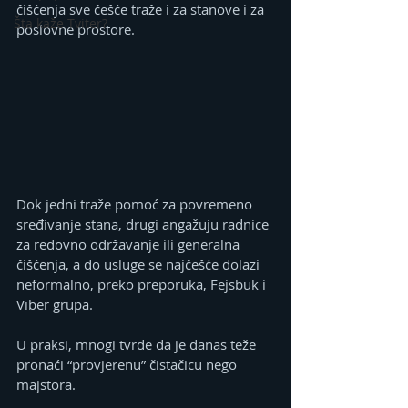
čišćenja sve češće traže i za stanove i za 
Šta kaže Tviter?
poslovne prostore.
Dok jedni traže pomoć za povremeno 
sređivanje stana, drugi angažuju radnice 
za redovno održavanje ili generalna 
čišćenja, a do usluge se najčešće dolazi 
neformalno, preko preporuka, Fejsbuk i 
Viber grupa.
U praksi, mnogi tvrde da je danas teže 
pronaći “provjerenu” čistačicu nego 
majstora.