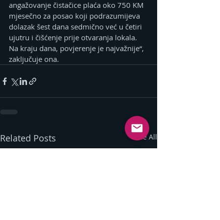
angažovanje čistačice plaća oko 750 KM 
mjesečno za posao koji podrazumijeva 
dolazak šest dana sedmično već u četiri 
ujutru i čišćenje prije otvaranja lokala. 
Na kraju dana, povjerenje je najvažnije“, 
zaključuje ona.
Related Posts
See All