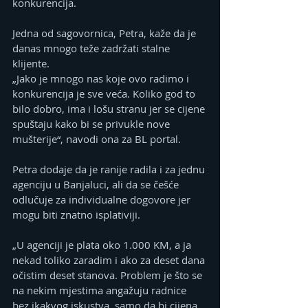
konkurencija.
Jedna od sagovornica, Petra, kaže da je 
danas mnogo teže zadržati stalne 
klijente.
„Jako je mnogo nas koje ovo radimo i 
konkurencija je sve veća. Koliko god to 
bilo dobro, ima i lošu stranu jer se cijene 
spuštaju kako bi se privukle nove 
mušterije“, navodi ona za BL portal.
Petra dodaje da je ranije radila i za jednu 
agenciju u Banjaluci, ali da se češće 
odlučuje za individualne dogovore jer 
mogu biti znatno isplativiji.
„U agenciji je plata oko 1.000 KM, a ja 
nekad toliko zaradim i ako za deset dana 
očistim deset stanova. Problem je što se 
na nekim mjestima angažuju radnice 
bez ikakvog iskustva, samo da bi cijena 