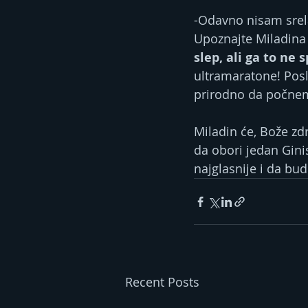
-Odavno nisam srela 
Upoznajte Miladina 
slep, ali ga to ne s
ultramaratone! Poslu
prirodno da počnem
Miladin će, Bože zd
da obori jedan Gini
najglasnije i da bu
Recent Posts