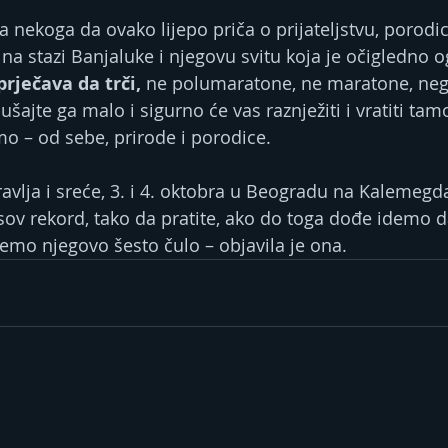
nekoga da ovako lijepo priča o prijateljstvu, porodici
na stazi Banjaluke i njegovu svitu koja je očigledno 
prječava da trči, 
ne polumaratone, ne maratone, neg
šajte ga malo i sigurno će vas raznježiti i vratiti tamo
o – od sebe, prirode i porodice.
ravlja i sreće, 3. i 4. oktobra u Beogradu na Kalemegd
sov rekord, tako da pratite, ako do toga dođe idemo 
demo njegovo šesto čulo – objavila je ona.