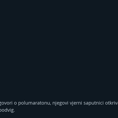
govori o polumaratonu, njegovi vjerni saputnici otkriv
podvig.