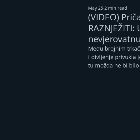
May 25
2 min read
(VIDEO) Prič
RAZNJEŽITI: 
nevjerovatnu
Među brojnim trkači
i divljenje privukla
tu možda ne bi bilo 