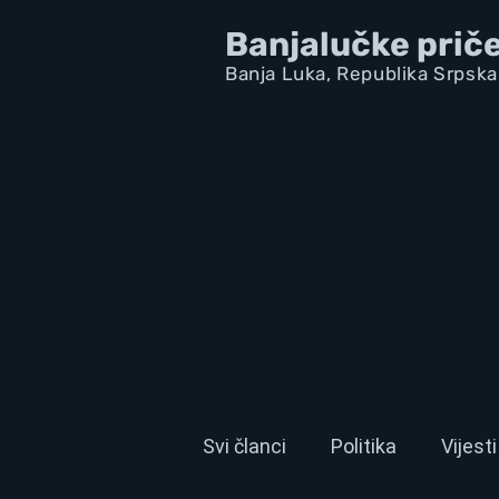
Banjalučke prič
Banja Luka,
Republik
a Srpska
Svi članci
Politika
Vijesti