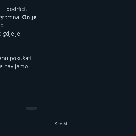
 i podršci. 
ogromna. 
On je 
o 
 gdje je 
anu pokušati 
da navijamo 
See All