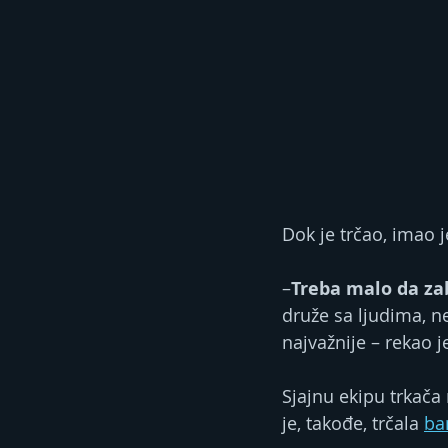
Dok je trčao, imao 
–
Treba malo da zab
druže sa ljudima, ne
najvažnije – rekao j
Sjajnu ekipu trkača
je, takođe, trčala 
ba