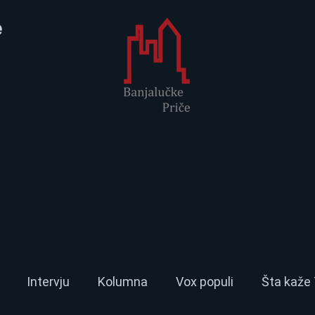
e
Intervju
Kolumna
Vox populi
Šta kaže 