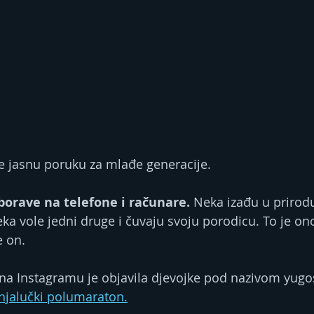
je jasnu poruku za mlađe generacije.
orave na telefone i računare. 
Neka izađu u prirodu
ka vole jedni druge i čuvaju svoju porodicu. To je ono
e on.
 na Instagramu je objavila djevojke pod nazivom yugo
njalučki polumaraton.