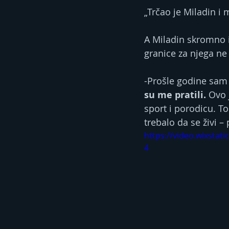
„Trčao je Miladin i 
A Miladin skromno is
granice za njega ne 
-Prošle godine sam 
su me pratili.
 Ovo 
sport i porodicu. T
trebalo da se živi –
https://video.wixsta
4