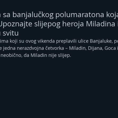
a sa banjalučkog polumaratona koj
Upoznajte slijepog heroja Miladina 
 svitu
ma koji su ovog vikenda preplavili ulice Banjaluke, 
 je jedna nerazdvojna četvorka – Miladin, Dijana, Goca i 
neobično, da Miladin nije slijep.