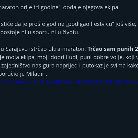
maraton prije tri godine“, dodaje njegova ekipa.
tiče da je prošle godine „podigao ljestvicu“ još više,
postoje ni u sportu ni u životu.
u Sarajevu istrčao ultra-maraton. 
Trčao sam punih 2
je moja ekipa, moji dobri ljudi, puni dobre volje, koji v
o zajedništvo nas gura naprijed i putokaz je svima kak
 poručio je Miladin.
tic.com/video/0d91a0_6aa885fd3acf47e8882a90839e47c9ef/7