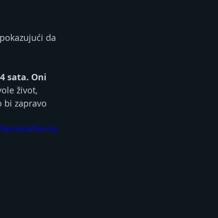
 pokazujući da 
4 sata. Oni 
ole život, 
o bi zapravo 
20p/mp4/file.mp