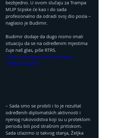
bezbjedno. U ovom slučaju za Trampa 
MUP Srpske će kao i do sada 
profesionalno da odradi svoj dio posla – 
naglasio je Budimir.
Budimir dodaje da dugo nismo imali 
situaciju da se na određenim mjestima 
čuje naš glas, piše RTRS.
https://www.youtube.com/watch?
v=DZk2euGQM1E
– Sada smo se probili i to je rezultat 
određenih diplomatskih aktivnosti i 
njenog rukovodstva koji su u proteklom 
periodu bili pod strašnim pritiskom. 
Sada izlazimo iz takvog stanja, Željka 