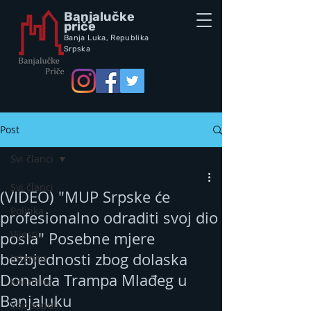
Banjalučke
priče
Banja Luka,
Republik
a
Srpska
Post
Svi članci
Svi članci
(VIDEO) "MUP Srpske će
Politika
profesionalno odraditi svoj dio
Vijesti
posla" Posebne mjere
bezbjednosti zbog dolaska
Intervju
Donalda Trampa Mlađeg u
Kolumna
Banjaluku
Vox populi