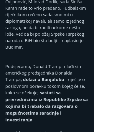
Cvijanović, Milorad Dodik, sada Siniša 
Karan rade to vrlo predano. Fudbalskim 
riječnikom rečeno sada smo mi u 
diplomatskoj navali, ali samo iz jednog 
razloga, ne da bi radili nekome nešto 
loše, već da bi položaj Srpske i srpskog 
naroda u BiH bio što bolji – naglasio je 
Budimir.
Podsjećamo, Donald Tramp mlađi sin 
američkog predsjednika Donalda 
Trampa
, dolazi u Banjaluku
 i riječ je o 
poslovnom boravku tokom kojeg će se, 
kako se očekuje, 
sastati sa 
privrednicima iz Republike Srpske sa 
kojima bi trebalo da razgovara o 
mogućnostima saradnje i 
investiranja
.