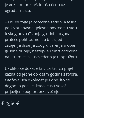
je vozilom priklještio oštećenu uz 
ogradu mosta.
– Usljed toga je oštećena zadobila teške i 
po život opasne tjelesne povrede u vidu 
teškog povređivanja grudnih organa i 
prateće politraume, da bi usljed 
zatajenja disanja zbog krvarenja u obje 
grudne duplje, nastupila i smrt oštećene 
na licu mjesta – navedeno je u optužnici.
Ukoliko se dokaže krivica Srdiću prijeti 
kazna od jedne do osam godina zatvora.
Otežavajuća okolnost je i ono što se 
dogodilo poslije, kada je isti vozač 
prijavljen zbog prebrze vožnje.