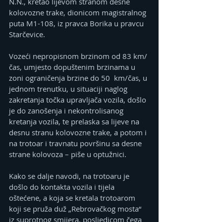
N.N., kretao lijevom stranom desne 
kolovozne trake, dionicom magistralnog 
puta M1-108, iz pravca Borika u pravcu 
Starčevice.
Vozeći nepropisnom brzinom od 83 km/
čas, umjesto dopuštenim brzinama u 
zoni ograničenja brzine do 50  km/čas, u 
jednom trenutku, u situaciji naglog 
zakretanja točka upravljača vozila, došlo 
je do zanošenja i nekontrolisanog 
kretanja vozila, te prelaska sa lijeve na 
desnu stranu kolovozne trake, a potom i 
na trotoar i travnatu površinu sa desne 
strane kolovoza – piše u optužnici.
Kako se dalje navodi, na trotoaru je 
došlo do kontakta vozila i tijela 
oštećene, a koja se kretala trotoarom 
koji se pruža duž „Rebrovačkog mosta“ 
iz suprotnog smijera, posljedicom čega 