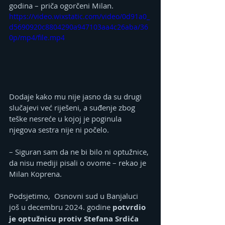
godina – priča ogorčeni Milan.
https://video.wixstatic.com/video/0d91a0_
d5690920c8804290a947103aa4c26aba/36
0p/mp4/file.mp4
Dodaje kako mu nije jasno da su drugi 
slučajevi već riješeni, a suđenje zbog 
teške nesreće u kojoj je poginula 
njegova sestra nije ni počelo.
– Siguran sam da ne bi bilo ni optužnice, 
da nisu mediji pisali o ovome – rekao je 
Milan Koprena.
Podsjetimo,  Osnovni sud u Banjaluci 
još u decembru 2024. godine 
potvrdio 
je optužnicu protiv Stefana Srdića 