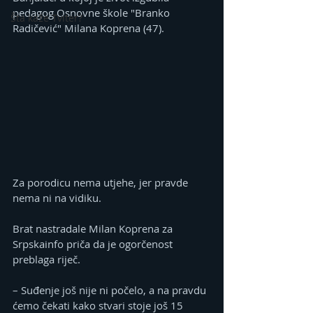
pedagog Osnovne škole "Branko 
Šta kaže Tviter?
Radičević" Milana Koprena (47).
Za porodicu nema utjehe, jer pravde 
nema ni na vidiku.
Brat nastradale Milan Koprena za 
Srpskainfo priča da je ogorčenost 
preblaga riječ.
– Suđenje još nije ni počelo, a na pravdu 
ćemo čekati kako stvari stoje još 15 