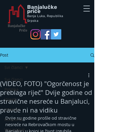
Banjalučke
priče
Banja Luka,
Republik
a
Srpska
Post
Svi članci
Svi članci
(VIDEO, FOTO) "Ogorčenost je
Politika
preblaga riječ" Dvije godine od
Vijesti
stravične nesreće u Banjaluci,
pravde ni na vidiku
Intervju
Dvije su godine prošle od stravične 
Kolumna
nesreće na Rebrovačkom mostu u 
Vox populi
Banjaluci u kojoj je život izgubila 