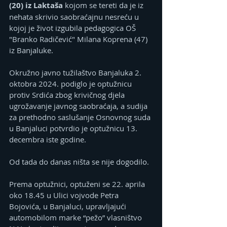
(20) iz Laktaša 
kojom se tereti da je iz 
nehata skrivio saobraćajnu nesreću u 
kojoj je život izgubila pedagogica OŠ 
"Branko Radičević" Milana Koprena (47) 
iz Banjaluke.
Okružno javno tužilaštvo Banjaluka 2. 
oktobra 2024. podiglo je optužnicu 
protiv Srdića zbog krivičnog djela 
ugrožavanje javnog saobraćaja, a sudija 
za prethodno saslušanje Osnovnog suda 
u Banjaluci potvrdio je optužnicu 13. 
decembra iste godine.
Od tada do danas ništa se nije dogodilo.
Prema optužnici, optuženi se 22. aprila 
oko 18.45 u Ulici vojvode Petra 
Bojovića, u Banjaluci, upravljajući 
automobilom marke “pežo” vlasništvo 