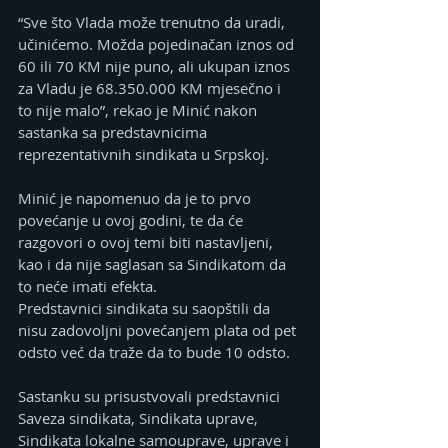
“Sve što Vlada može trenutno da uradi, 
učinićemo. Možda pojedinačan iznos od 
60 ili 70 KM nije puno, ali ukupan iznos 
za Vladu je 68.350.000 KM mjesečno i 
to nije malo”, rekao je Minić nakon 
sastanka sa predstavnicima 
reprezentativnih sindikata u Srpskoj.
Minić je napomenuo da je to prvo 
povećanje u ovoj godini, te da će 
razgovori o ovoj temi biti nastavljeni, 
kao i da nije saglasan sa Sindikatom da 
to neće imati efekta.
Predstavnici sindikata su saopštili da 
nisu zadovoljni povećanjem plata od pet 
odsto već da traže da to bude 10 odsto.
Sastanku su prisustvovali predstavnici 
Saveza sindikata, Sindikata uprave, 
Sindikata lokalne samouprave, uprave i 