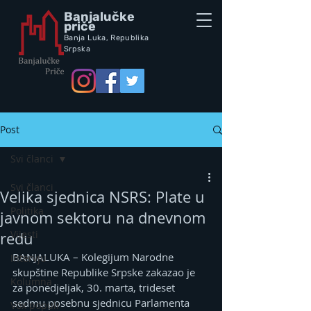
Banjalučke
priče
Banja Luka,
Republik
a
Srpska
Post
Svi članci
Svi članci
Velika sjednica NSRS: Plate u
Politika
javnom sektoru na dnevnom
Vijesti
redu
BANJALUKA – Kolegijum Narodne 
Intervju
skupštine Republike Srpske zakazao je 
Kolumna
za ponedjeljak, 30. marta, trideset 
sedmu posebnu sjednicu Parlamenta 
Vox populi