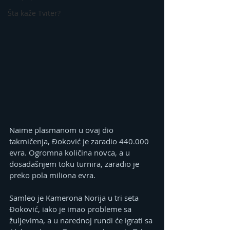
Šta kaže Tviter?
Naime plasmanom u ovaj dio 
takmičenja, Đoković je zaradio 440.000 
evra. Ogromna količina novca, a u 
dosadašnjem toku turnira, zaradio je 
preko pola miliona evra.
Samleo je Kamerona Norija u tri seta 
Đoković, iako je imao probleme sa 
žuljevima, a u narednoj rundi će igrati sa 