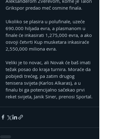
Aleksanderom Zverevom, kome je Talon 
Grikspor predao meč osmine finala.
Ukoliko se plasira u polufinale, uzeće 
690.000 hiljada evra, a plasmanom u 
finale će inkasirati 1,275,000 evra, a ako 
osvoji četvrti Kup musketara inkasiraće 
2,550,000 miliona evra.
Veliki je to novac, ali Novak će baš imati 
težak posao do kraja turnira. Moraće da 
pobijedi trećeg, pa zatim drugog 
tenisera svijeta (Karlos Alkaras), a u 
finalu bi ga potencijalno sačekao prvi 
reket svijeta, Janik Siner, prenosi Sportal.