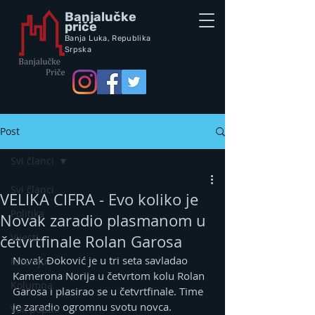
Banjalučke
priče
Banja Luka,
Republik
a
Srpska
Post
Svi članci
Svi članci
VELIKA CIFRA - Evo koliko je
Politika
Novak zaradio plasmanom u
Vijesti
četvrtfinale Rolan Garosa
Novak Đoković je u tri seta savladao 
Intervju
Kamerona Norija u četvrtom kolu Rolan 
Kolumna
Garosa i plasirao se u četvrtfinale. Time 
je zaradio ogromnu svotu novca.
Vox populi