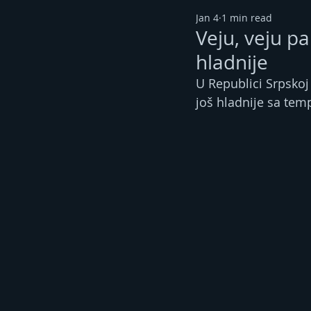
Jan 4
1 min read
Veju, veju p
hladnije
U Republici Srpskoj
još hladnije sa tem