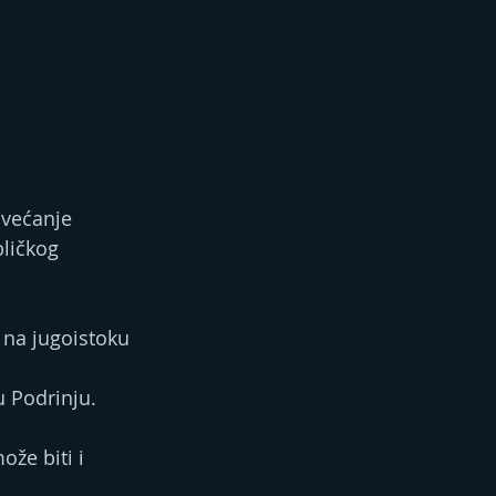
ovećanje 
bličkog 
 na jugoistoku 
u Podrinju.
že biti i 