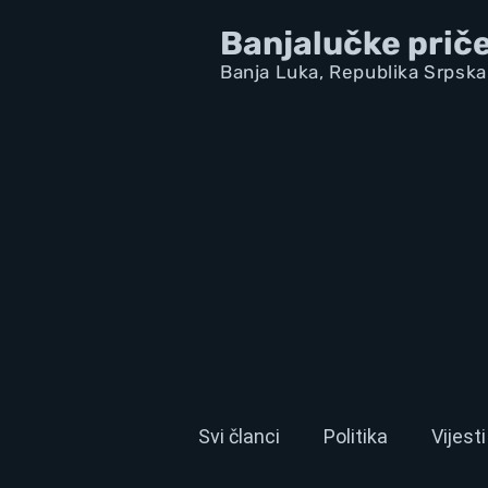
Banjalučke prič
Banja Luka,
Republik
a Srpska
Svi članci
Politika
Vijesti