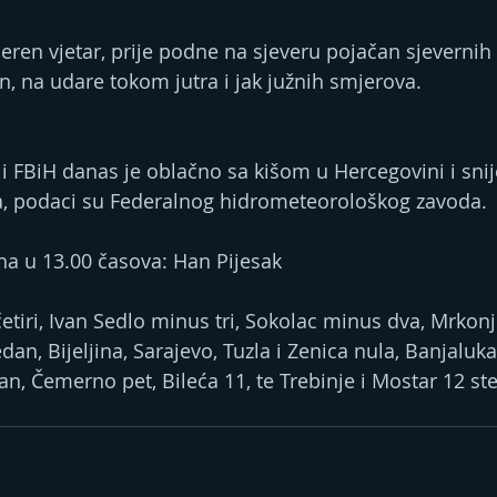
ren vjetar, prije podne na sjeveru pojačan sjevernih
, na udare tokom jutra i jak južnih smjerova.
 i FBiH danas je oblačno sa kišom u Hercegovini i sni
a, podaci su Federalnog hidrometeorološkog zavoda.
a u 13.00 časova: Han Pijesak
tiri, Ivan Sedlo minus tri, Sokolac minus dva, Mrkonji
an, Bijeljina, Sarajevo, Tuzla i Zenica nula, Banjaluka,
an, Čemerno pet, Bileća 11, te Trebinje i Mostar 12 st