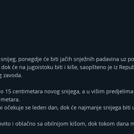
 snijeg, ponegdje će biti jačih snježnih padavina uz p
dok će na jugoistoku biti i kiše, saopšteno je iz Repu
g zavoda.
o 15 centimetara novog snijega, a u višim predjelima
imetara.
ni očekuje se leden dan, dok će najmanje snijega biti 
ovito i oblačno sa obilnijom kišom, dok tokom dana mo