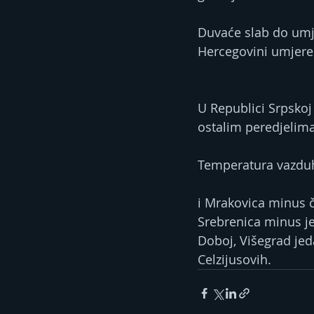
Duvaće slab do umje
Hercegovini umjeren
U Republici Srpskoj
ostalim peredjelim
Temperatura vazduh
i Mrakovica minus če
Srebrenica minus jed
Doboj, Višegrad jed
Celzijusovih.