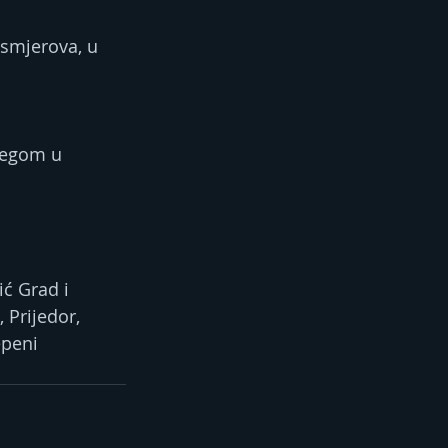
 smjerova, u 
jegom u 
ć Grad i 
 Prijedor, 
epeni 