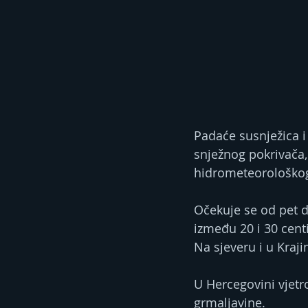
Padaće susnježica i
snježnog pokrivača, 
hidrometeorološko
Očekuje se od pet d
između 20 i 30 cent
Na sjeveru i u Kraji
U Hercegovini vjetr
grmaljavine.