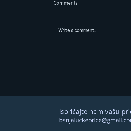
Comments
Write a comment...
ASFALTIRAO PUT DO
SPOMENIKA HEROJIMA, PA
POSLAO JASNU PORUKU:
“Narod nije na prodaju”
Ispričajte nam vašu pri
banjaluckeprice@gmail.c