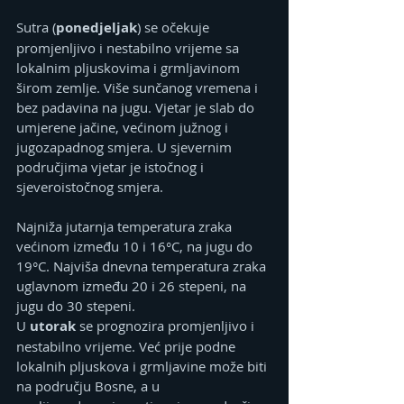
Sutra (
ponedjeljak
) se očekuje 
promjenljivo i nestabilno vrijeme sa 
lokalnim pljuskovima i grmljavinom 
širom zemlje. Više sunčanog vremena i 
bez padavina na jugu. Vjetar je slab do 
umjerene jačine, većinom južnog i 
jugozapadnog smjera. U sjevernim 
područjima vjetar je istočnog i 
sjeveroistočnog smjera.
Najniža jutarnja temperatura zraka 
većinom između 10 i 16°C, na jugu do 
19°C. Najviša dnevna temperatura zraka 
uglavnom između 20 i 26 stepeni, na 
jugu do 30 stepeni.
U 
utorak 
se prognozira promjenljivo i 
nestabilno vrijeme. Već prije podne 
lokalnih pljuskova i grmljavine može biti 
na području Bosne, a u 