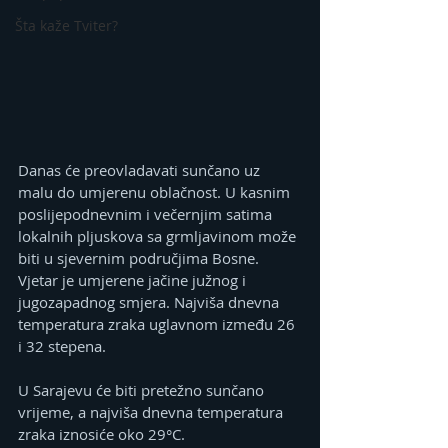
Šta kaže Tviter?
Danas će preovladavati sunčano uz 
malu do umjerenu oblačnost. U kasnim 
poslijepodnevnim i večernjim satima 
lokalnih pljuskova sa grmljavinom može 
biti u sjevernim područjima Bosne. 
Vjetar je umjerene jačine južnog i 
jugozapadnog smjera. Najviša dnevna 
temperatura zraka uglavnom između 26 
i 32 stepena.
U Sarajevu će biti pretežno sunčano 
vrijeme, a najviša dnevna temperatura 
zraka iznosiće oko 29°C.