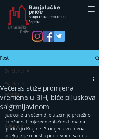
Banjalučke
priče
Banja Luka,
Republik
a
Srpska
Post
Svi članci
Svi članci
Večeras stiže promjena
Politika
vremena u BiH, biće pljuskova
Vijesti
sa grmljavinom
Jutros je u većem dijelu zemlje pretežno 
Intervju
sunčano. Umjerene oblačnost ima na 
Kolumna
području Krajine. Promjena vremena 
očekuje se u poslijepodnevnim satima.
Vox populi