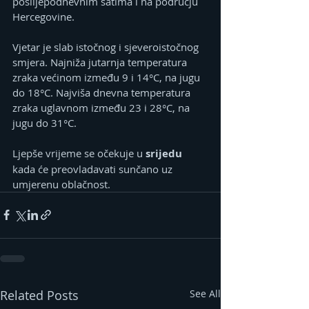
poslijepodnevnim satima i na području 
Hercegovine.
Vjetar je slab istočnog i sjeveroistočnog 
smjera. Najniža jutarnja temperatura 
zraka većinom između 9 i 14°C, na jugu 
do 18°C. Najviša dnevna temperatura 
zraka uglavnom između 23 i 28°C, na 
jugu do 31°C.
Ljepše vrijeme se očekuje u 
srijedu 
kada će preovladavati sunčano uz 
umjerenu oblačnost.
Related Posts
See All