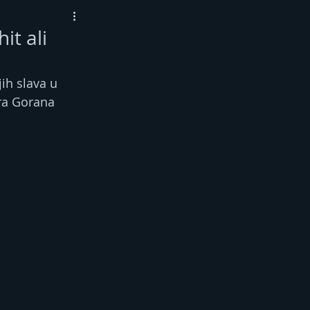
it ali
ih slava u 
ra Gorana 