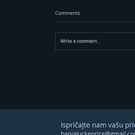
Comments
Write a comment...
ASFALTIRAO PUT DO
SPOMENIKA HEROJIMA, PA
POSLAO JASNU PORUKU:
“Narod nije na prodaju”
Ispričajte nam vašu pri
banjaluckeprice@gmail.c