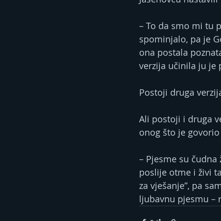
– To da smo mi tu p
spominjalo, pa je G
ona postala poznata.
verzija učinila ju j
Postoji druga verzi
Ali postoji i druga
onog što je govorio 
– Pjesme su čudna ži
poslije otme i živi 
za vješanje”, pa sa
ljubavnu pjesmu – r