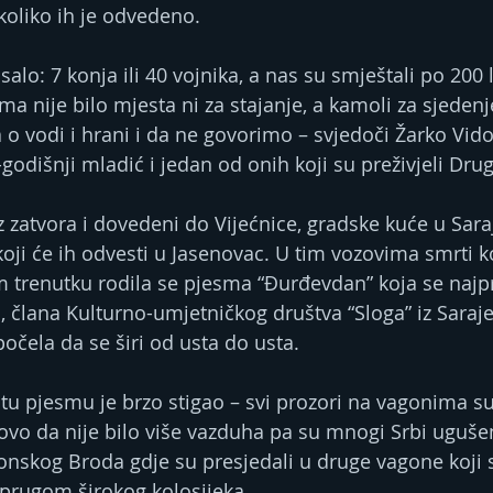
koliko ih je odvedeno.
alo: 7 konja ili 40 vojnika, a nas su smještali po 200 
ma nije bilo mjesta ni za stajanje, a kamoli za sjedenje
o vodi i hrani i da ne govorimo – svjedoči Žarko Vidov
godišnji mladić i jedan od onih koji su preživjeli Drugi
z zatvora i dovedeni do Vijećnice, gradske kuće u Sara
koji će ih odvesti u Jasenovac. U tim vozovima smrti koj
 trenutku rodila se pjesma “Đurđevdan” koja se najprij
, člana Kulturno-umjetničkog društva “Sloga” iz Saraje
očela da se širi od usta do usta.
tu pjesmu je brzo stigao – svi prozori na vagonima su
ovo da nije bilo više vazduha pa su mnogi Srbi ugušeni
avonskog Broda gdje su presjedali u druge vagone koji 
 prugom širokog kolosijeka.