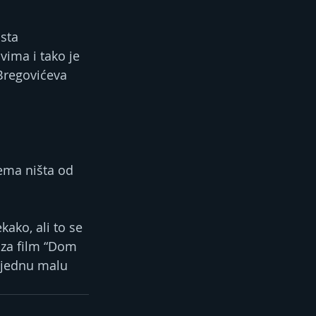
sta 
ima i tako je 
 Bregovićeva 
nema ništa od 
ako, ali to se 
, za film “Dom 
 jednu malu 