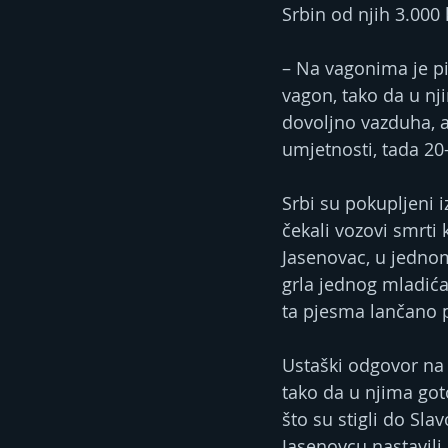
Srbin od njih 3.000 
– Na vagonima je pis
vagon, tako da u nji
dovoljno vazduha, a 
umjetnosti, tada 20-
Srbi su pokupljeni i
čekali vozovi smrti 
Jasenovac, u jednom
grla jednog mladića
ta pjesma lančano p
Ustaški odgovor na 
tako da u njima got
što su stigli do Sl
Jasenovcu nastavili