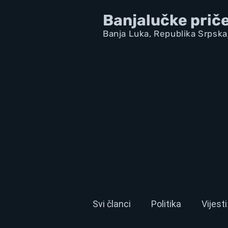
Banjalučke prič
Banja Luka,
Republik
a Srpska
Svi članci
Politika
Vijesti