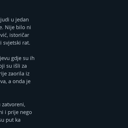
ljudi u jedan 
. Nije bilo ni 
ić, istoričar 
 svjetski rat.
jevu gdje su ih 
i su išli za 
e zaorila iz 
va, a onda je 
 zatvoreni, 
 i prije nego 
su put ka 