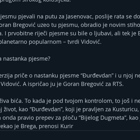
jesmu pjevali na putu za Jasenovac, poslije rata se do
oran Bregović uzeo tu pjesmu, obradio je novim stihov
 I prvobitne riječi pjesme su bile o ljubavi, ali tek je
e planetarno popularnom – tvrdi Vidović.
ja nastanka pjesme?
 verzija priče o nastanku pjesme “Đurđevdan” i u njoj 
Vidović. A ispričao ju je Goran Bregović za RTS.
va bića. To kada je pod tvojom kontrolom, to još i nek
taj život, kao “Đurđevdan”, koji je pravljen za Kusturicu
m onda pravio prepev za ploču “Bijelog Dugmeta”, kao
ekao je Brega, prenosi Kurir