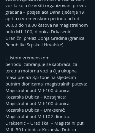
vozila koja će vršiti organizovani prevoz 
građana – posjetilaca Dana sjećanja 19. 
aprila u vremenskom periodu od od 
06,00 do 18,00 časova na magistralnom 
putu M1-100, dionica Drkasenić – 
Granični prelaz Donja Gradina (granica 
Republike Srpske i Hrvatske).
U istom vremenskom 
periodu  zabranjuje se saobraćaj za 
teretna motorna vozila čija ukupna 
masa prelazi 3,5 tone na sljedećim 
putnim dionicama  magistralnih puteva: 
Magistralni put M I-100 dionica: 
Kozarska Dubica – Kostajnica; 
Magistralni put M I-100 dionica: 
Kozarska Dubica – Draksenić; 
Magistralni put M I 102 dionica: 
Draksenić – Gradiška; – Magistalni put 
M II -501 dionica: Kozarska Dubica – 