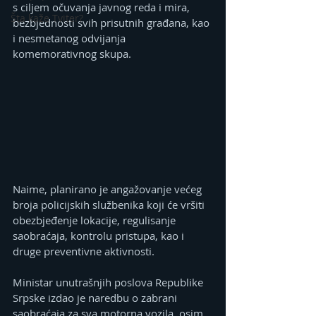
s ciljem očuvanja javnog reda i mira, 
Šta kaže Tviter?
bezbjednosti svih prisutnih građana, kao 
i nesmetanog odvijanja 
komemorativnog skupa.
Naime, planirano je angažovanje većeg 
broja policijskih službenika koji će vršiti 
obezbjeđenje lokacije, regulisanje 
saobraćaja, kontrolu pristupa, kao i 
druge preventivne aktivnosti.
Ministar unutrašnjih poslova Republike 
Srpske izdao je naredbu o zabrani 
saobraćaja za sva motorna vozila, osim 