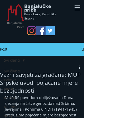
Banjalučke
priče
Banja Luka,
Republik
a
Srpska
Post
Svi članci
Svi članci
Važni savjeti za građane: MUP
Politika
Srpske uvodi pojačane mjere
Vijesti
bezbjednosti
MUP RS povodom obilježavanja Dana 
Intervju
sjećanja na žrtve genocida nad Srbima, 
Kolumna
Jevrejima i Romima u NDH (1941-1945) 
preduzima pojačane mjere bezbjednosti 
Vox populi