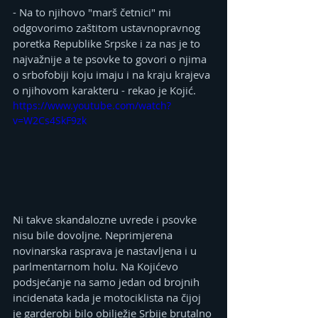
- Na to njihovo "marš četnici" mi 
odgovorimo zaštitom ustavnopravnog 
poretka Republike Srpske i za nas je to 
najvažnije a te psovke to govori o njima 
o srbofobiji koju imaju i na kraju krajeva 
o njihovom karakteru - rekao je Kojić.
https://www.youtube.com/watch?
v=W2Cs4SkF9zk
Ni takve skandalozne uvrede i psovke 
nisu bile dovoljne. Neprimjerena 
novinarska rasprava je nastavljena i u 
parlmentarnom holu. Na Kojićevo 
podsjećanje na samo jedan od brojnih 
incidenata kada je motociklista na čijoj 
je garderobi bilo obilježje Srbije brutalno 