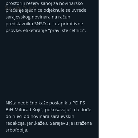
prostoriji rezervisanoj za novinarsko 
Šta kaže Tviter?
praćenje sjednice odjeknule se uvrede 
sarajevskog novinara na račun 
predstavnika SNSD-a. I uz primitivne 
psovke, etiketiranje "pravi ste četnici".
Ništa neobično kaže poslanik u PD PS 
BiH Milorad Kojić, pokušavajući da dođe 
do riječi od novinara sarajevskih 
redakcija, jer ,kaže,u Sarajevu je izražena 
srbofobija.