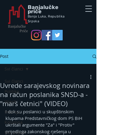
Banjalučke
priče
Banja Luka,
Republik
a
Srpska
Post
Svi članci
Svi članci
Uvrede sarajevskog novinara
Politika
na račun poslanika SNSD-a -
Vijesti
"marš četnici" (VIDEO)
I dok su poslanici u skupštinskim 
Intervju
klupama Predstavničkog dom PS BiH 
Kolumna
ukrštali argumente "Za" i "Protiv" 
prijedloga zakonskog rješenja u 
Vox populi