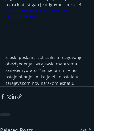
napadnut, stigao je odgovor - neka je!
https://www.youtube.com/watch?
v=2Z6k6Ebk-5U
Srpski poslanici zatražili su reagovanje 
obezbjeđenja. Sarajevski mantrama 
zaneseni „oratori“ su se umirili – no 
ostaje pitanje koliko je etike ostalo u 
sarajevskom novinarskom esnafu.
Related Posts
See All