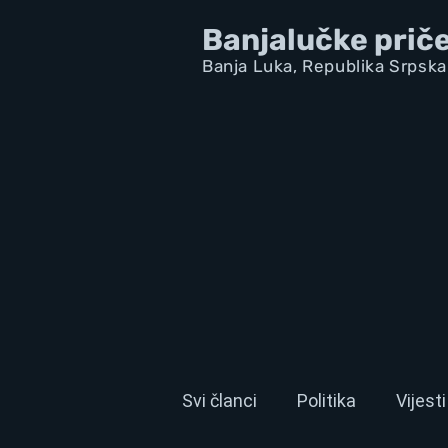
Banjalučke prič
Banja Luka,
Republik
a Srpska
Svi članci
Politika
Vijesti