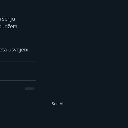
ršenju 
budžeta, 
ta usvojeni 
See All