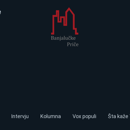
e
Intervju
Kolumna
Vox populi
Šta kaže 