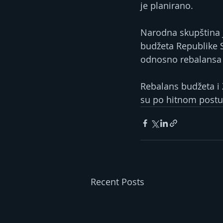
je planirano.
Narodna skupština j
budžeta Republike S
odnosno rebalansa 
Rebalans budžeta i
su po hitnom postu
Recent Posts