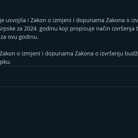
e usvojila i Zakon o izmjeni i dopunama Zakona o izv
rpske za 2024. godinu koji propisuje način izvršenja 
za ovu godinu.
 Zakon o izmjeni i dopunama Zakona o izvršenju budže
pku.