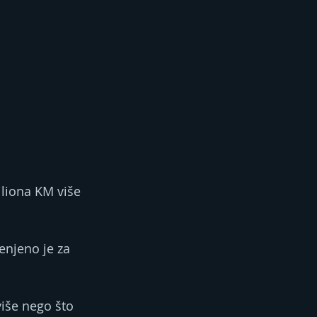
iliona KM više 
enjeno je za 
iše nego što 