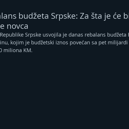
ans budžeta Srpske: Za šta je će bi
še novca
epublike Srpske usvojila je danas rebalans budžeta 
nu, kojim je budžetski iznos povećan sa pet milijardi 
10 miliona KM.