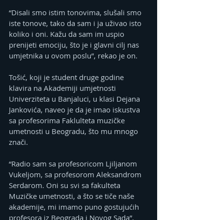
“Disali smo istim tonovima, slušali smo 
iste tonove, tako da sam i ja uživao isto 
koliko i oni. Kažu da sam im uspio 
prenijeti emociju, što je i glavni cilj nas 
umjetnika u ovom poslu”, rekao je on.
Tošić, koji je student druge godine 
klavira na Akademiji umjetnosti 
Univerziteta u Banjaluci, u klasi Dejana 
Jankovića, naveo je da je imao iskustva 
sa profesorima Faklulteta muzičke 
umetnosti u Beogradu, što mu mnogo 
znači.
“Radio sam sa profesoricom Ljiljanom 
Vukeljom, sa profesorom Aleksandrom 
Serdarom. Oni su svi sa fakulteta 
Muzičke umetnosti, a što se tiče naše 
akademije, mi imamo puno gostujućih 
profesora iz Beograda i Novog Sada”, 