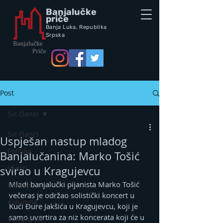
Banjalučke
priče
Banja Luka,
Republik
a
Srpska
Post
Svi članci
Svi članci
Uspješan nastup mladog
Politika
Banjalučanina: Marko Tošić
Vijesti
svirao u Kragujevcu
Mladi banjalučki pijanista Marko Tošić 
Intervju
večeras je održao solistički koncert u 
Kolumna
Kući Đure Jakšića u Kragujevcu, koji je 
samo uvertira za niz koncerata koji će u 
Vox populi