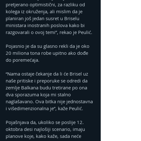
pretjerano optimistični, za razliku od 
kolega iz okruženja, ali mislim da je 
planiran još jedan susret u Briselu 
ministara inostranih poslova kako bi 
razgovarali o ovoj temi”, rekao je Peulić.
Pojasnio je da su glasno rekli da je oko 
20 miliona tona robe upitno ako dođe 
do poremećaja.
“Nama ostaje čekanje da li će Brisel uz 
naše pritiske i preporuke se odredi da 
zemlje Balkana budu tretirane po ona 
dva sporazuma koja mi stalno 
naglašavano. Ova bitka nije jednostavna 
i višedimenzionalna je”, kaže Peulić.
Pojašnjava da, ukoliko se poslije 12. 
oktobra desi najlošiji scenario, imaju 
planove koje, kako kaže, sada neće 