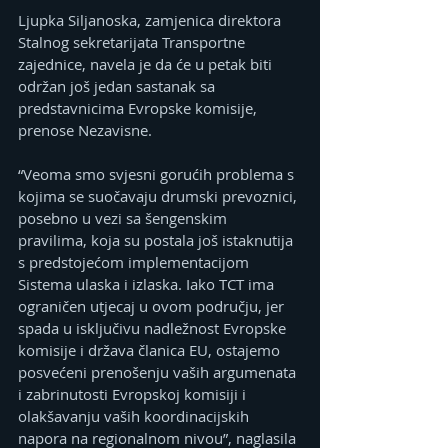
Ljupka Siljanoska, zamjenica direktora 
Stalnog sekretarijata Transportne 
zajednice, navela je da će u petak biti 
održan još jedan sastanak sa 
predstavnicima Evropske komisije, 
prenose Nezavisne.
“Veoma smo svjesni gorućih problema s 
kojima se suočavaju drumski prevoznici, 
posebno u vezi sa šengenskim 
pravilima, koja su postala još istaknutija 
s predstojećom implementacijom 
Sistema ulaska i izlaska. Iako TCT ima 
ograničen utjecaj u ovom području, jer 
spada u isključivu nadležnost Evropske 
komisije i država članica EU, ostajemo 
posvećeni prenošenju vaših argumenata 
i zabrinutosti Evropskoj komisiji i 
olakšavanju vaših koordinacijskih 
napora na regionalnom nivou”, naglasila 