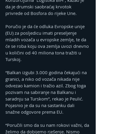
Konzorcijuma “Logistika BiH”, kazao je 
da je drumski saobraćaj krvotok 
privrede od Bosfora do rijeke Une.
Poručio je da će odluka Evropske unije 
(EU) za posljedicu imati preseljenje 
mladih vozača u evropske zemlje, te da 
će se roba koju ova zemlja uvozi dnevno 
u količini od 40 miliona tona tražiti u 
Turskoj.
“Balkan izgubi 3.000 godina čekajući na 
granici, a niko od vozača nikada nije 
odvezao kamion i tražio azil. Zbog toga 
pozivam na sabiranje na Balkanu i 
saradnju sa Turskom”, rekao je Peulić.
Pojasnio je da su na sastanku dali 
snažne odgovore prema EU.
“Poručili smo da su nam rokovi važni, da 
želimo da dobijemo rješenje. Nismo 