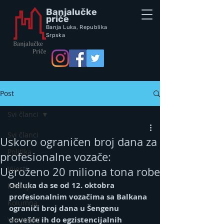
Banjalučke
priče
Banja Luka,
Republik
a
Srpska
Post
Svi članci
Svi članci
Uskoro ograničen broj dana za
Politika
profesionalne vozače:
Vijesti
Ugroženo 20 miliona tona robe
Odluka da se od 12. oktobra 
Intervju
profesionalnim vozačima sa Balkana 
Kolumna
ograniči broj dana u Šengenu 
dovešće ih do egzistencijalnih 
Vox populi