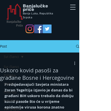
Banjalučke
priče
Banja Luka,
Republik
a
Srpska
Post
Svi članci
Svi članci
Uskoro kovid pasoši za
Politika
građane Bosne i Hercegovine
Vijesti
Predsjedavajući Savjeta ministara 
Zoran Tegeltija izjavio je danas da bi 
Intervju
građani BiH uskoro trebalo da dobiju 
Kolumna
kovid pasoše što će u vrijeme 
epidemije virusa korona znatno 
Vox populi