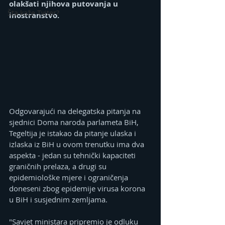
olakšati njihova putovanja u 
Šta kaže Tviter?
inostranstvo. 
Odgovarajući na delegatska pitanja na 
sjednici Doma naroda parlameta BiH, 
Tegeltija je istakao da pitanje ulaska i 
izlaska iz BiH u ovom trenutku ima dva 
aspekta - jedan su tehnički kapaciteti 
graničnih prelaza, a drugi su 
epidemiološke mjere i ograničenja 
doneseni zbog epidemije virusa korona 
u BiH i susjednim zemljama.
"Savjet ministara pripremio je odluku 