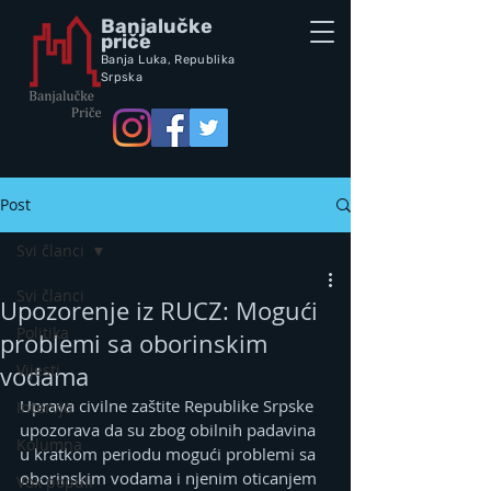
Banjalučke
priče
Banja Luka,
Republik
a
Srpska
Post
Svi članci
Svi članci
Upozorenje iz RUCZ: Mogući
Politika
problemi sa oborinskim
Vijesti
vodama
Uprava civilne zaštite Republike Srpske 
Intervju
upozorava da su zbog obilnih padavina 
Kolumna
u kratkom periodu mogući problemi sa 
oborinskim vodama i njenim oticanjem 
Vox populi