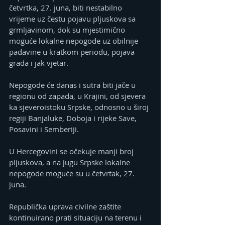
četvrtka, 27. juna, biti nestabilno 
vrijeme uz čestu pojavu pljuskova sa 
grmljavinom, dok su mjestimično 
moguće lokalne nepogode uz obilnije 
padavine u kratkom periodu, pojava 
grada i jak vjetar.
Nepogode će danas i sutra biti jače u 
regionu od zapada, u Krajini, od sjevera 
ka sjeveroistoku Srpske, odnosno u široj 
regiji Banjaluke, Doboja i rijeke Save, 
Posavini i Semberiji.
U Hercegovini se očekuje manji broj 
pljuskova, a na jugu Srpske lokalne 
nepogode moguće su u četvrtak, 27. 
juna.
Republička uprava civilne zaštite 
kontinuirano prati situaciju na terenu i 