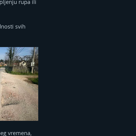
ljenju rupa ili 
dnosti svih 
šeg vremena, 