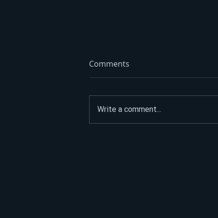
Comments
Write a comment...
VOZAČIMA PUCAJU ŽIVCI:
Četiri kilometra voze 40
minuta, a ovako bi moglo
biti još 20 dana