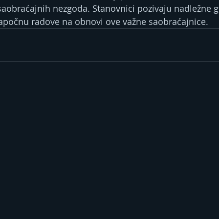
 saobraćajnih nezgoda. Stanovnici pozivaju nadležne g
započnu radove na obnovi ove važne saobraćajnice.