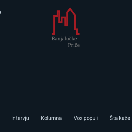
e
Intervju
Kolumna
Vox populi
Šta kaže 