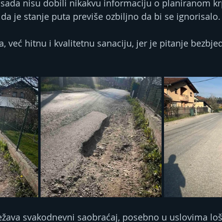
 sada nisu dobili nikakvu informaciju o planiranom krp
 da je stanje puta previše ozbiljno da bi se ignorisalo.
 već hitnu i kvalitetnu sanaciju, jer je pitanje bezbje
težava svakodnevni saobraćaj, posebno u uslovima lo