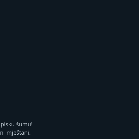
rapisku šumu! 
ni mještani.