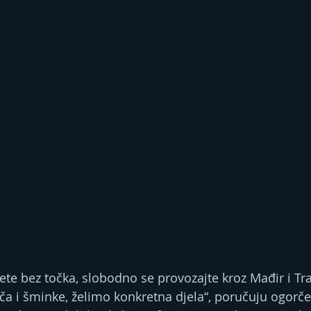
nete bez točka, slobodno se provozajte kroz Mađir i T
iča i šminke, želimo konkretna djela“, poručuju ogorče