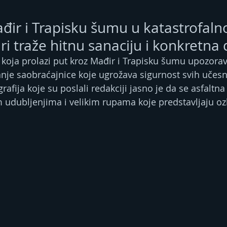
ađir i Trapisku šumu u katastrofal
ri traže hitnu sanaciju i konkretna 
z koja prolazi put kroz Mađir i Trapisku šumu upozorav
nje saobraćajnice koje ugrožava sigurnost svih učesn
rafija koje su poslali redakciji jasno je da se asfaltn
im udubljenjima i velikim rupama koje predstavljaju oz