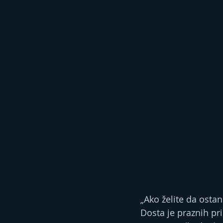
„Ako želite da osta
Dosta je praznih pr