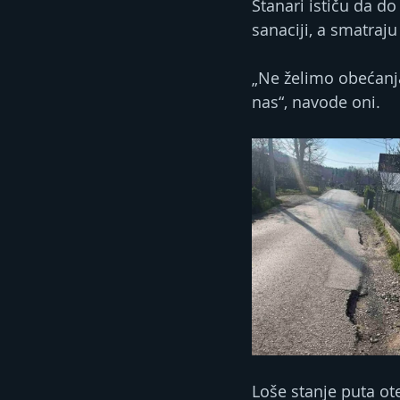
Stanari ističu da do
sanaciji, a smatraju
„Ne želimo obećanja,
nas“, navode oni.
Loše stanje puta o