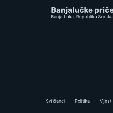
Banjalučke prič
Banja Luka,
Republik
a Srpska
Svi članci
Politika
Vijesti