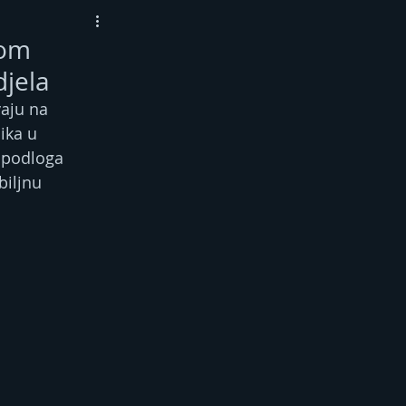
nom
djela
aju na 
ika u 
a podloga 
biljnu 