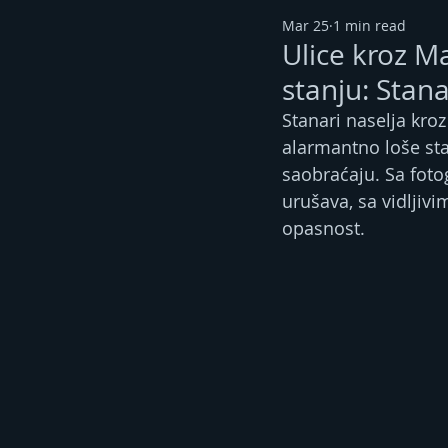
Mar 25
1 min read
Ulice kroz M
stanju: Stana
Stanari naselja kro
alarmantno loše sta
saobraćaju. Sa fotog
urušava, sa vidljiv
opasnost.