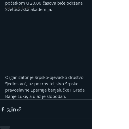
početkom u 20.00 časova biće održana 
Šta kaže Tviter?
Svetosavska akademija.
Organizator je Srpsko-pjevačko društvo 
“Jedinstvo”, uz pokroviteljstvo Srpske 
pravoslavne Eparhije banjalučke i Grada 
Banje Luke, a ulaz je slobodan.