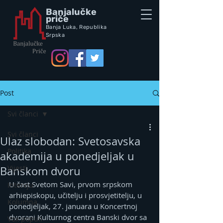
Banjalučke
priče
Banja Luka,
Republik
a
Srpska
Post
Svi članci
Svi članci
Ulaz slobodan: Svetosavska
Politika
akademija u ponedjeljak u
Vijesti
Banskom dvoru
U čast Svetom Savi, prvom srpskom 
Intervju
arhiepiskopu, učitelju i prosvjetitelju, u 
Kolumna
ponedjeljak, 27. januara u Koncertnoj 
dvorani Kulturnog centra Banski dvor sa 
Vox populi