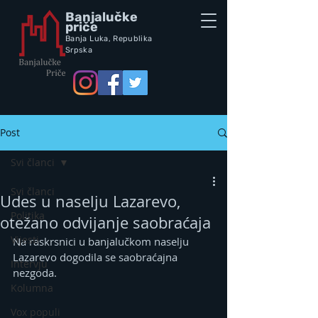
Banjalučke
priče
Banja Luka,
Republik
a
Srpska
Post
Svi članci
Svi članci
Udes u naselju Lazarevo,
Politika
otežano odvijanje saobraćaja
Vijesti
Na raskrsnici u banjalučkom naselju 
Lazarevo dogodila se saobraćajna 
Intervju
nezgoda.
Kolumna
Vox populi