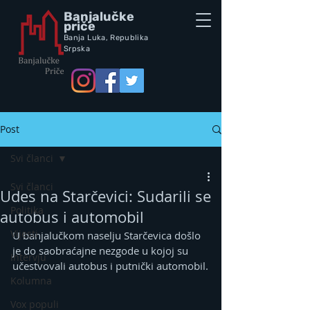
Banjalučke
priče
Banja Luka,
Republik
a
Srpska
Post
Svi članci
Svi članci
Udes na Starčevici: Sudarili se
Politika
autobus i automobil
Vijesti
U banjalučkom naselju Starčevica došlo 
je do saobraćajne nezgode u kojoj su 
Intervju
učestvovali autobus i putnički automobil.
Kolumna
Vox populi