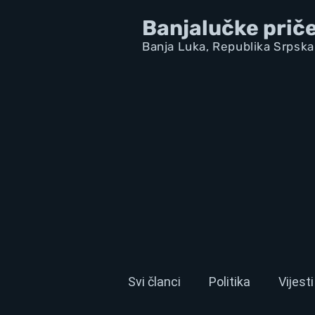
Banjalučke prič
Banja Luka,
Republik
a Srpska
Svi članci
Politika
Vijesti