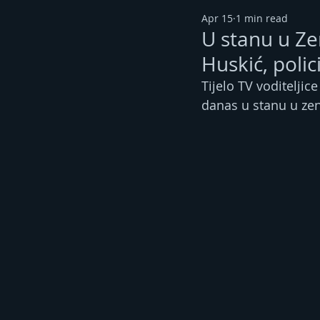
Apr 15
1 min read
U stanu u Ze
Huskić, polic
Tijelo TV voditeljic
danas u stanu u ze