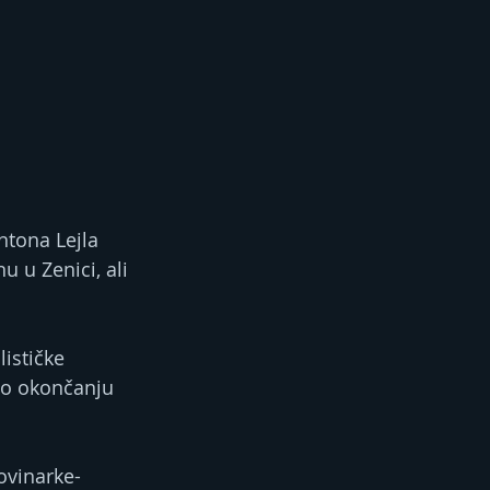
tona Lejla 
 u Zenici, ali 
ističke 
po okončanju 
ovinarke-