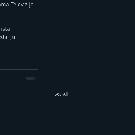
ma Televizije 
ista 
zdanju 
See All