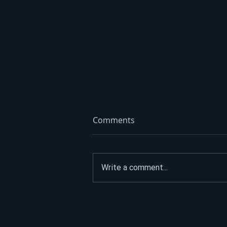
Comments
Write a comment...
ASFALTIRAO PUT DO
SPOMENIKA HEROJIMA, PA
POSLAO JASNU PORUKU: