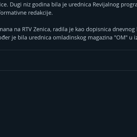
ce. Dugi niz godina bila je urednica Revijalnog progra
formativne redakcije.
mana na RTV Zenica, radila je kao dopisnica dnevnog l
ođer je bila urednica omladinskog magazina "OM" u i