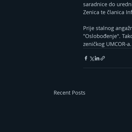
saradnice do uredni
Zenica te članica In
Prije stalnog angaž
"Oslobođenje". Tak
zeničkog UMCOR-a.
Recent Posts