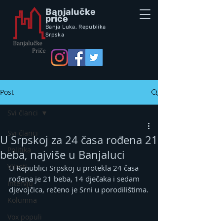
Banjalučke
priče
Banja Luka,
Republik
a
Srpska
Post
Svi članci
Svi članci
U Srpskoj za 24 časa rođena 21
Politika
beba, najviše u Banjaluci
Vijesti
U Republici Srpskoj u protekla 24 časa 
rođena je 21 beba, 14 dječaka i sedam 
Intervju
djevojčica, rečeno je Srni u porodilištima.
Kolumna
Vox populi