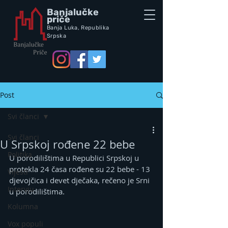
Banjalučke
priče
Banja Luka,
Republik
a
Srpska
Post
Svi članci
Svi članci
U Srpskoj rođene 22 bebe
Politika
U porodilištima u Republici Srpskoj u 
protekla 24 časa rođene su 22 bebe - 13 
Vijesti
djevojčica i devet dječaka, rečeno je Srni 
Intervju
u porodilištima.
Kolumna
Vox populi