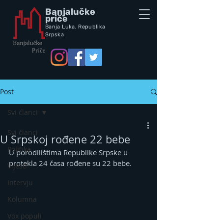
Banjalučke
priče
Banja Luka,
Republik
a
Srpska
Post
Svi članci
Svi članci
U Srpskoj rođene 22 bebe
Politika
U porodilištima Republike Srpske u 
protekla 24 časa rođene su 22 bebe.
Vijesti
Intervju
Kolumna
Vox populi