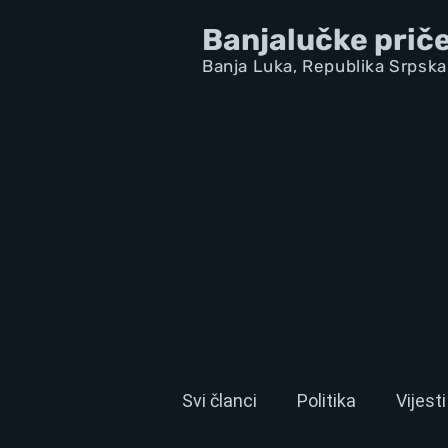
Banjalučke prič
Banja Luka,
Republik
a Srpska
Svi članci
Politika
Vijesti