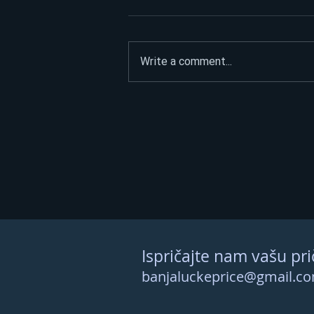
Write a comment...
Litar poskupio 70 feninga:
Dizel trenutno ide i do 3,45
KM – evo kad se očekuju
nove cijene
Ispričajte nam vašu pri
banjaluckeprice@gmail.c