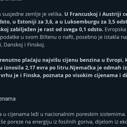
 susjedne zemlje je velika.
 U Francuskoj i Austriji c
dsto, u Estoniji za 3,6, a u Luksemburgu za 3,5 odst
koj zabilježen je rast od svega 0,1 odsto.
 Evropska 
 podatke u svom Biltenu o nafti, posebno je istakla na
, Danskoj i Finskoj.
renutno plaćaju najvišu cijenu benzina u Evropi, k
u iznosila 2,17 evra po litru.Njemačka je odmah iz
vrhu je i Finska, poznata po visokim cijenama i di
ijenama
ka u cijenama leži u nacionalnim poreskim sistemima
še poreze na energiju iz fosilnih goriva, dijelom iz ek