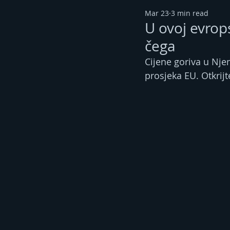
Mar 23
3 min read
U ovoj evrops
čega
Cijene goriva u Njem
prosjeka EU. Otkrijt