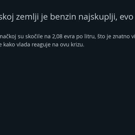
koj zemlji je benzin najskuplji, ev
ačkoj su skočile na 2,08 evra po litru, što je znatno v
e kako vlada reaguje na ovu krizu.