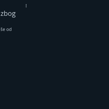
o zbog
iše od 