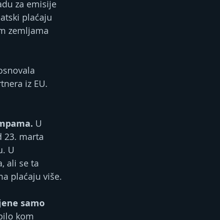
adu za emisije 
tski plaćaju 
kim zemljama 
osnovala 
tnera iz EU. 
umpama.
 U 
d 23. marta 
u. U 
 ali se ta 
a plaćaju više.
jene samo 
bilo kom 