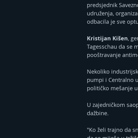
predsjednik Savezno
udruženja, organizac
odbacila je sve opt
Kristijan Kišen
, ge
Tagesschau da se ma
pooštravanje antim
Nekoliko industrijsk
pumpi i Centralno u
političko mešanje u
U zajedničkom saopšt
dažbine.
"Ko želi trajno da s
da se miješa u trži