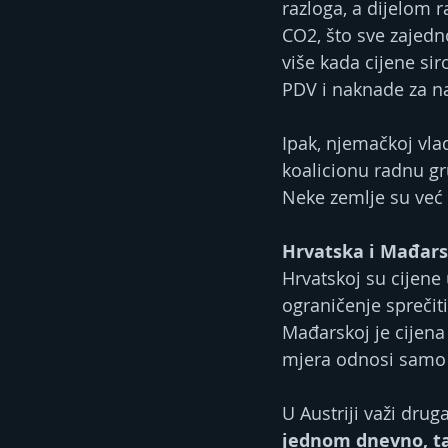
razloga, a dijelom r
CO2, što sve zajedn
više kada cijene si
PDV i naknade za na
Ipak, njemačkoj vla
koalicionu radnu gr
Neke zemlje su već
Hrvatska i Mađars
Hrvatskoj su cijene 
ograničenje sprečiti 
Mađarskoj je cijena 
mjera odnosi samo n
U Austriji važi druga
jednom dnevno, t