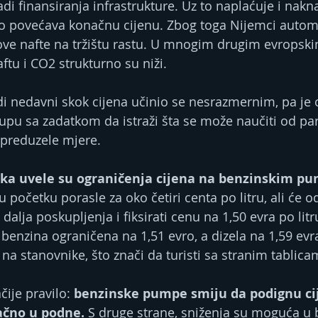
adi finansiranja infrastrukture. Uz to naplaćuje i nakn
o povećava konačnu cijenu. Zbog toga Nijemci automa
rove nafte na tržištu rastu. U mnogim drugim evrops
ftu i CO2 strukturno su niži.
di nedavni skok cijena učinio se nesrazmernim, pa je 
upu sa zadatkom da istraži šta se može naučiti od par
 preduzele mjere.
ka uvele su ograničenja cijena na benzinskim p
u početku porasle za oko četiri centa po litru, ali će o
dalja poskupljenja i fiksirati cenu na 1,50 evra po litr
benzina ograničena na 1,51 evro, a dizela na 1,59 evra,
a stanovnike, što znači da turisti sa stranim tablicam
čije pravilo: 
benzinske pumpe smiju da podignu ci
ačno u podne.
 S druge strane, sniženja su moguća u 