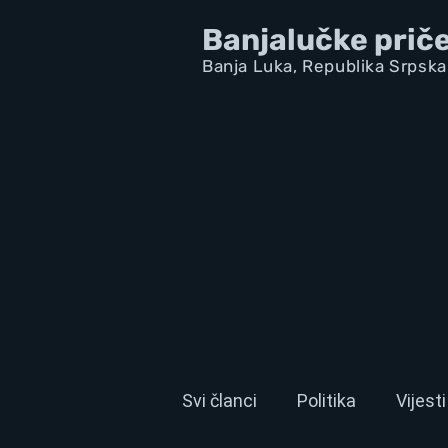
Banjalučke prič
Banja Luka,
Republik
a Srpska
Svi članci
Politika
Vijesti