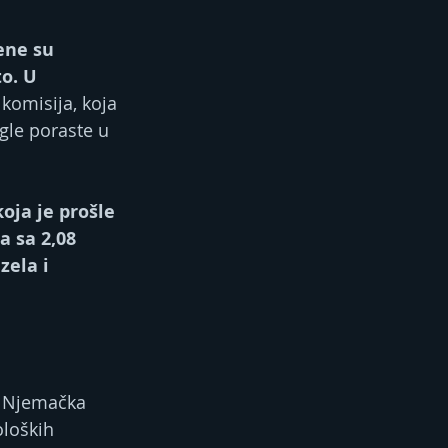
ene su 
o. U 
komisija, koja 
gle poraste u 
oja je prošle 
a sa 2,08 
zela i 
. Njemačka 
oloških 