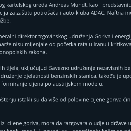
g kartelskog ureda Andreas Mundt, kao i predstavnici 
ija za zaštitu potrošača i auto-kluba ADAC. Naftna ind
užbe.
neralni direktor trgovinskog udruženja Goriva i energija
rže nisu mijenjale od početka rata u Iranu i kritikov
onopolskih zakona.
ih tijela, uključujući Savezno udruženje nezavisnih be
druženje djelatnosti benzinskih stanica, takođe je upo
 formiranje cijena po austrijskom modelu.
enju istakli su da više od polovine cijene goriva čine
nizi cijene goriva, mora da razgovara o udjelu države u 
šnu konkurenciju", navodi se u saopštenju kojim se o