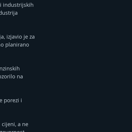
industrijskih 
ustrija 
, izjavio je za 
ao planirano 
nzinskih 
zorilo na 
 porezi i 
cijeni, a ne 
dgovornost 