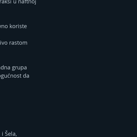
aksi u naftnoj 
vno koriste 
čivo rastom 
Radna grupa 
mogućnost da 
i Šela, 