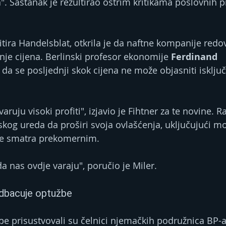
. Sastanak je rezultirao oštrim kritikama poslovnih pr
itira Handelsblat, otkrila je da naftne kompanije redo
nje cijena. Berlinski profesor ekonomije 
Ferdinand 
e da se posljednji skok cijena ne može objasniti isklju
varuju visoki profiti", izjavio je Fihtner za te novine. 
lskog ureda da proširi svoja ovlašćenja, uključujući 
je smatra prekomernim.
a nas ovdje varaju", poručio je Miler.
odbacuje optužbe
e prisustvovali su čelnici njemačkih podružnica BP-a 