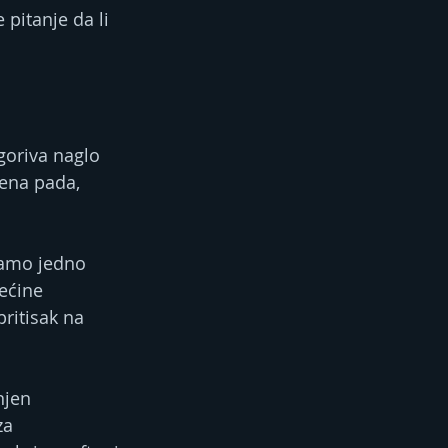
 pitanje da li 
 goriva naglo 
jena pada, 
samo jedno 
ećine 
ritisak na 
njen 
za 