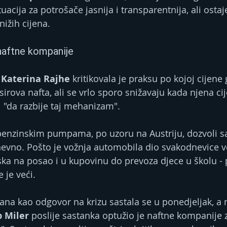
uacija za potrošače jasnija i transparentnija, ali ostaje
nižih cijena.
u naftne kompanije
 Katerina Rajhe
 kritikovala je praksu po kojoj cijene
irova nafta, ali se vrlo sporo snižavaju kada njena ci
i "da razbije taj mehanizam".
 benzinskim pumpama, po uzoru na Austriju, dozvoli 
evno. Pošto je vožnja automobila dio svakodnevice v
ka na posao i u kupovinu do prevoza djece u školu - p
 je veći.
na kao odgovor na krizu sastala se u ponedjeljak, a 
p Miler
 poslije sastanka optužio je naftne kompanije 