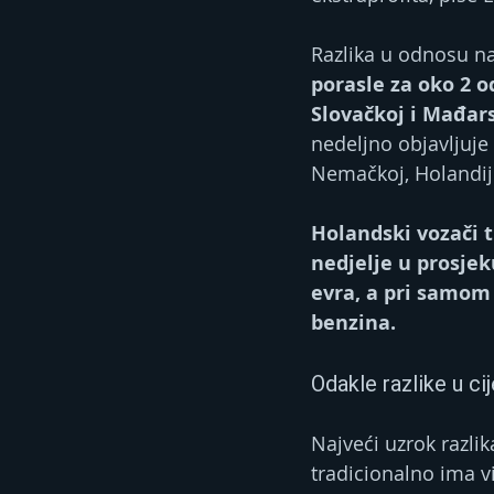
Razlika u odnosu na
porasle za oko 2 o
Slovačkoj i Mađars
nedeljno objavljuje
Nemačkoj, Holandiji
Holandski vozači t
nedjelje u prosjek
evra, a pri samom 
benzina.
Odakle razlike u c
Najveći uzrok razli
tradicionalno ima vi