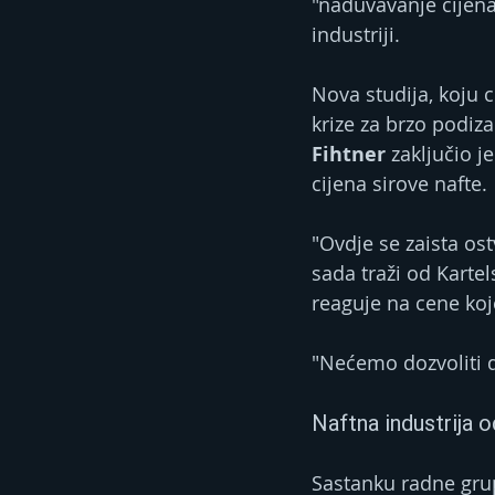
"naduvavanje cijena"
industriji.
Nova studija, koju c
krize za brzo podiza
Fihtner
 zaključio j
cijena sirove nafte.
"Ovdje se zaista ost
sada traži od Karte
reaguje na cene ko
"Nećemo dozvoliti d
Naftna industrija 
Sastanku radne grup