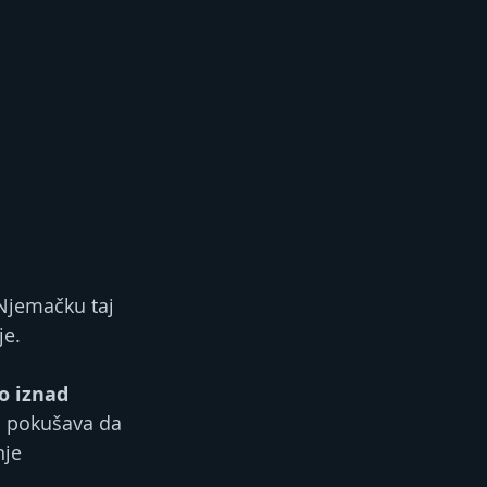
 Njemačku taj 
je.
o iznad 
a pokušava da 
je 