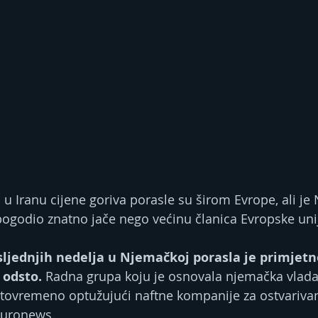
 u Iranu cijene goriva porasle su širom Evrope, ali je
pogodio znatno jače nego većinu članica Evropske uni
ljednjih nedelja u Njemačkoj porasla je primjetn
 odsto.
 Radna grupa koju je osnovala njemačka vlad
stovremeno optužujući naftne kompanije za ostvarivan
 Euronews.