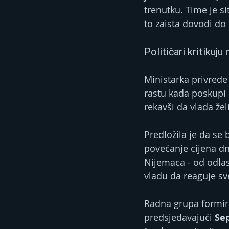
trenutku. Time je sit
to zaista dovodi do 
Političari kritikuj
Ministarka privrede
rastu kada poskupi s
rekavši da vlada žel
Predložila je da se
povećanje cijena dn
Nijemaca - od odlas
vladu da reaguje sve
Radna grupa formira
predsjedavajući
 Se