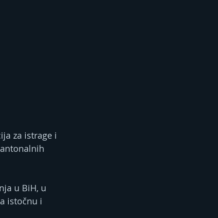
ja za istrage i 
kantonalnih 
ja u BiH, u 
 istočnu i 