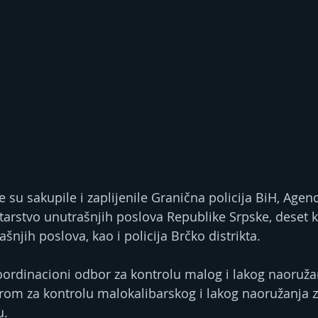
e su sakupile i zaplijenile Granična policija BiH, Agenci
istarstvo unutrašnjih poslova Republike Srpske, deset 
šnjih poslova, kao i policija Brčko distrikta.
oordinacioni odbor za kontrolu malog i lakog naoružan
rom za kontrolu malokalibarskog i lakog naoružanja za
u.