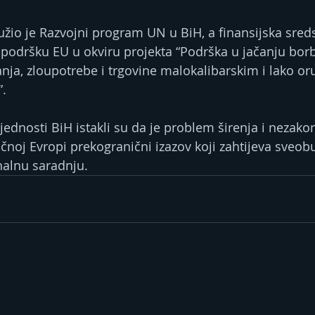
io je Razvojni program UN u BiH, a finansijska sreds
podršku EU u okviru projekta “Podrška u jačanju borb
nja, zloupotrebe i trgovine malokalibarskim i lako or
.
jednosti BiH istakli su da je problem širenja i nezakon
čnoj Evropi prekogranični izazov koji zahtijeva sveob
nalnu saradnju.