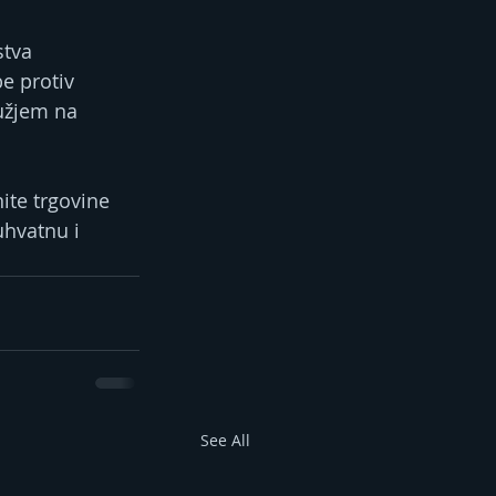
tva 
e protiv 
užjem na 
ite trgovine 
uhvatnu i 
See All