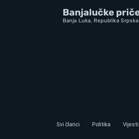
Banjalučke prič
Banja Luka,
Republik
a Srpska
Svi članci
Politika
Vijesti