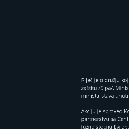
Riječ je o oružju koj
zaštitu /Sipa/, Min
ministarstava unutra
Akciju je sproveo K
partnerstvu sa Cent
južnoistočnu Evrop