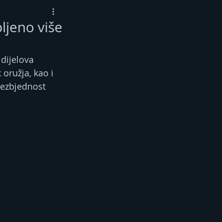
pljeno više
dijelova 
 oružja, kao i 
bezbjednost 