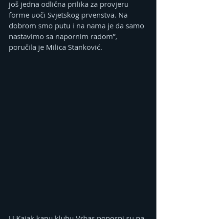
još jedna odlična prilika za provjeru 
forme uoči Svjetskog prvenstva. Na 
dobrom smo putu i na nama je da samo 
nastavimo sa napornim radom”, 
poručila je Milica Stanković.
U Kajak kanu klubu Vrbas ponosni su na 