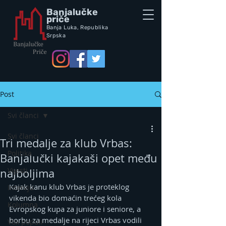
Banjalučke
priče
Banja Luka,
Republik
a
Srpska
Post
Svi članci
Svi članci
Tri medalje za klub Vrbas:
Politika
Banjalučki kajakaši opet među
Vijesti
najboljima
Kajak kanu klub Vrbas je proteklog 
Intervju
vikenda bio domaćin trećeg kola 
Kolumna
Evropskog kupa za juniore i seniore, a 
borbu za medalje na rijeci Vrbas vodili 
Vox populi