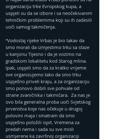
organizaciju trke Evropskog kupa, a 
uspjeli su da se izbore i sa neočekivanim 
tehničkim problemima koji su ih zadesili 
uoči samog takmičenja.
“Vodostaj rijeke Vrbas je bio takav da 
smo morali da izmjestimo trku sa staze 
u kanjonu Tijesno i da je vozimo na 
gradskom lokalitetu kod Starog mlina. 
Ipak, uspjeli smo da za kratko vrijeme 
sve organizujemo tako da smo trku 
uspješno priveli kraju, a za organizaciju 
smo ponovo dobili sve pohvale od 
strane zvaničnika i takmičara.  Za nas je 
ovo bila generalna proba uoči Svjetskog 
prvenstva koje nas očekuje u drugoj 
polovini maja i smatram da smo 
uspješno položili ispit. Vremena za 
predah nema i sada su sve misli 
usmjerene ka završnoj organizaciji 