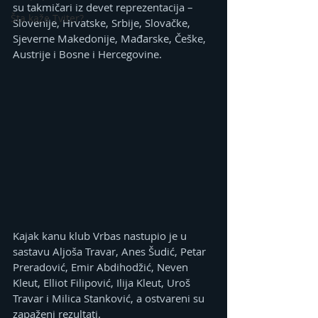
su takmičari iz devet reprezentacija – 
Šta kaže Tviter?
Slovenije, Hrvatske, Srbije, Slovačke, 
Sjeverne Makedonije, Mađarske, Češke, 
Austrije i Bosne i Hercegovine.
Kajak kanu klub Vrbas nastupio je u 
sastavu Aljoša Travar, Anes Šudić, Petar 
Preradović, Emir Abdihodžić, Neven 
Kleut, Elliot Filipović, Ilija Kleut, Uroš 
Travar i Milica Stanković, a ostvareni su 
zapaženi rezultati.